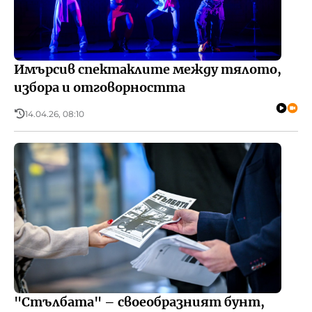
Имърсив спектаклите между тялото,
избора и отговорността
14.04.26, 08:10
"Стълбата" – своеобразният бунт,