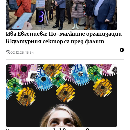
Ива Евгениева: По-малките организации
в културния сектор са пред фалит
02.12.25, 15:54