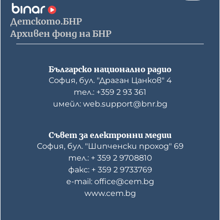
Детското.БНР
Архивен фонд на БНР
Българско национално радио
София, бул. "Драган Цанков" 4
тел.: +359 2 93 361
имейл: web.support@bnr.bg
Съвет за електронни медии
София, бул. "Шипченски проход" 69
тел.: + 359 2 9708810
факс: + 359 2 9733769
е-mail: office@cem.bg
www.cem.bg