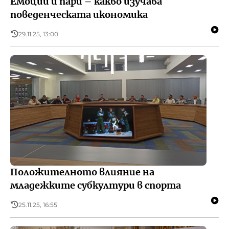
Емоции и пари – какво изучава
поведенческата икономика
29.11.25, 13:00
Положителното влияние на
младежките субкултури в спорта
25.11.25, 16:55