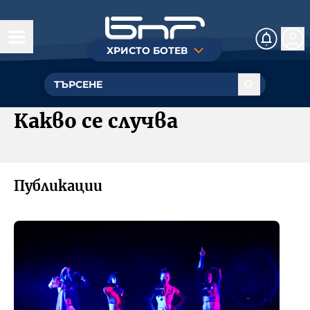
ХРИСТО БОТЕВ
Днес
Култура
Какво се случва
Музика
Общество
Публикации
Познание
Радиотеатър
БНР
Детското.БНР
Архивен фонд на БНР