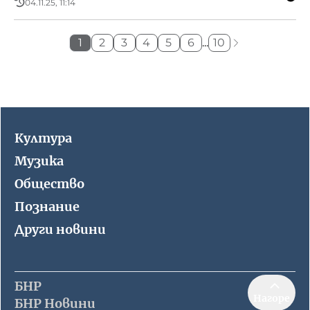
04.11.25, 11:14
1
2
3
4
5
6
...
10
Култура
Музика
Общество
Познание
Други новини
БНР
Нагоре
БНР Новини