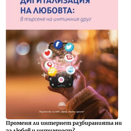
Променя ли интернет разбиранията ни
за любов и интимност?