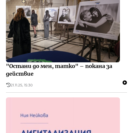
"Остани до мен, татко" – покана за
действие
21.11.25, 15:30