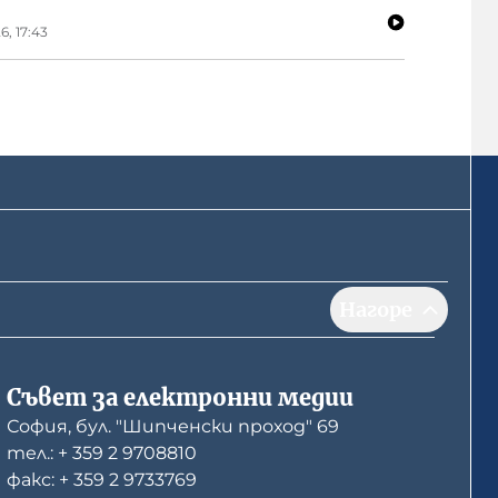
6, 17:43
Нагоре
Съвет за електронни медии
София, бул. "Шипченски проход" 69
тел.: + 359 2 9708810
факс: + 359 2 9733769