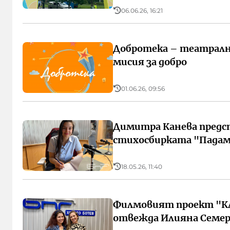
06.06.26, 16:21
Добротека – театралн
мисия за добро
01.06.26, 09:56
Димитра Канева предс
стихосбирката "Падам
18.05.26, 11:40
Филмовият проект "
отвежда Илияна Семер