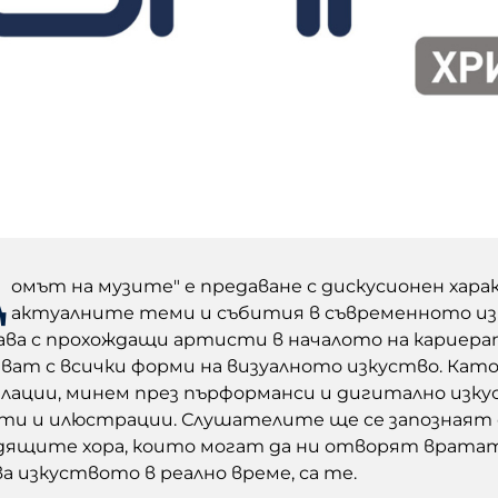
Д
омът на музите" е предаване с дискусионен хар
актуалните теми и събития в съвременното и
ава с прохождащи артисти в началото на кариерата
яват с всички форми на визуалното изкуство. Кат
лации, минем през пърформанси и дигитално изку
ти и илюстрации. Слушателите ще се запознаят с
дящите хора, които могат да ни отворят вратата
а изкуството в реално време, са те.