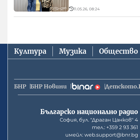
11.05.26, 08:24
Култура
Музика
Общество
БНР
БНР Новини
Детското.
Българско национално радио
София, бул. "Драган Цанков" 4
тел.: +359 2 93 361
имейл: web.support@bnr.bg