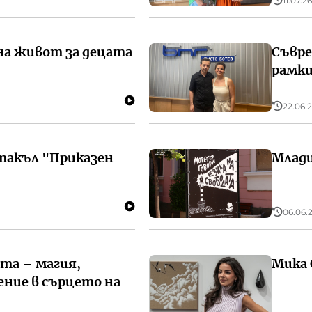
11.07.26
на живот за децата
Съвре
рамки
22.06.2
такъл "Приказен
Млади
06.06.2
та – магия,
Мика 
ние в сърцето на