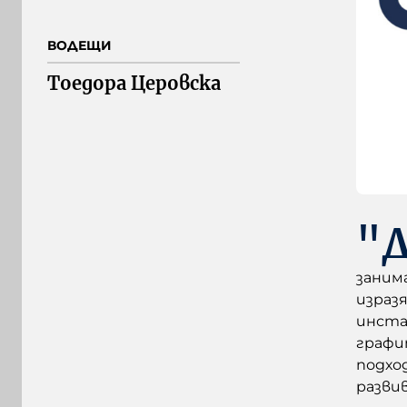
ВОДЕЩИ
Тоедора Церовска
"
заним
израз
инста
графи
подхо
развив