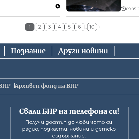
09.05.2
1
2
3
4
5
6
...
10
Познание
Други новини
БНР
Архивен фонд на БНР
Свали БНР на телефона си!
Получи достъп до любимото си 
радио, подкасти, новини и детско 
съдържание. 
