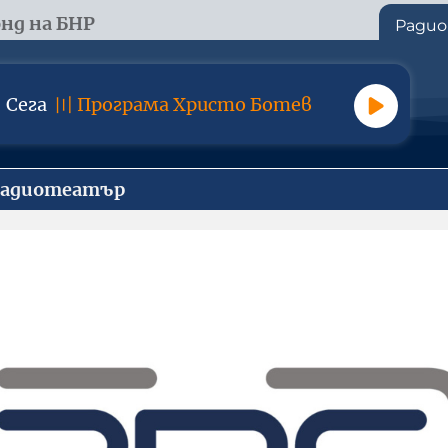
нд на БНР
Радио
Сега
〣
Програма Христо Ботев
Радиотеатър