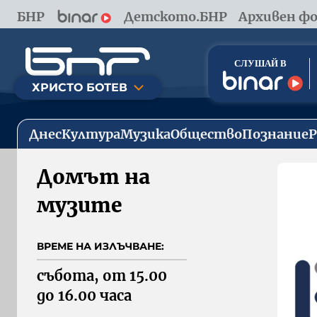
БНР
Детското.БНР
Архивен фо
ХРИСТО БОТЕВ
Днес
Култура
Музика
Общество
Познание
Домът на
музите
ВРЕМЕ НА ИЗЛЪЧВАНЕ:
събота, от 15.00 
до 16.00 часа