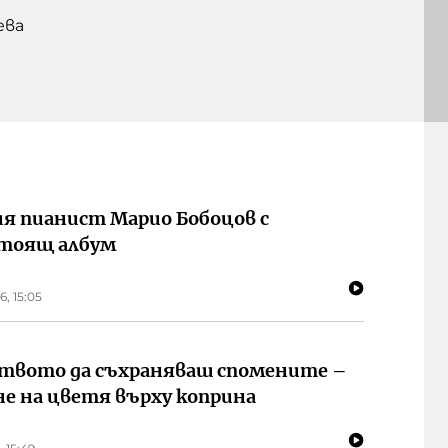
ева
я пианист Марио Бобоцов с
тоящ албум
6, 15:05
твото да съхраняваш спомените –
не на цветя върху коприна