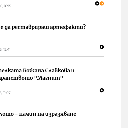
6, 16:15
 е да реставрираш артефакти?
6, 15:41
елката Божана Славкова и
транството "Магнит"
6, 11:07
ото - начин на изразяване