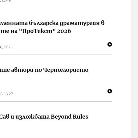
, 15:49
менната българска драматургия в
те на "ПроТекст" 2026
6, 17:25
те автори по Черноморието
6, 16:27
Сав и изложбата Beyond Rules