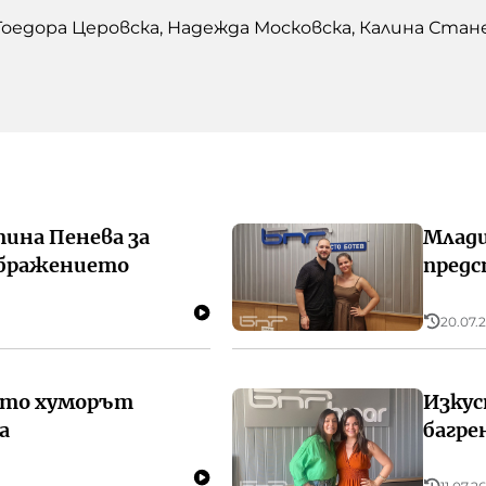
Тоедора Церовска, Надежда Московска, Калина Стан
ина Пенева за
Млади
бражението
предс
20.07.2
гато хуморът
Изкус
а
багре