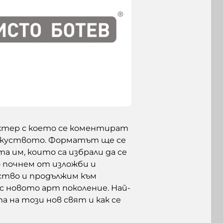
актер с което се коментират
зкуството. Форматът ще се
 им, които са избрали да се
о почнем от изложби и
ство и продължим към
 новото арт поколение. Най-
 на този нов свят и как се