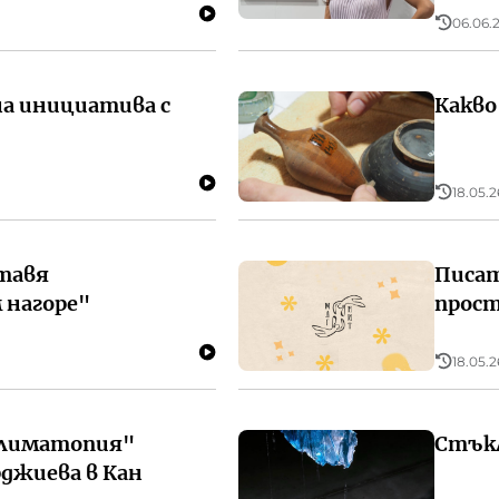
06.06.2
а инициатива с
Какво
18.05.2
тавя
Писат
 нагоре"
прос
18.05.2
Климатопия"
Стъкл
джиева в Кан