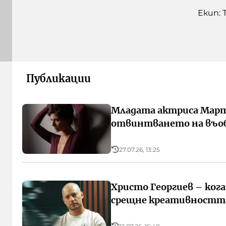
Екип: 
Публикации
Младата актриса Март
отвинтването на въо
27.07.26, 13:25
Христо Георгиев – ко
срещне креативностт