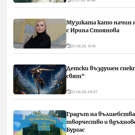
12.07.26, 16:48
Музиката като начин 
с Ирина Стоянова
25.06.26, 10:16
Детски въздушен спек
свят"
22.06.26, 09:27
Градът на вълшебства
творчество и вдъхнове
Бургас