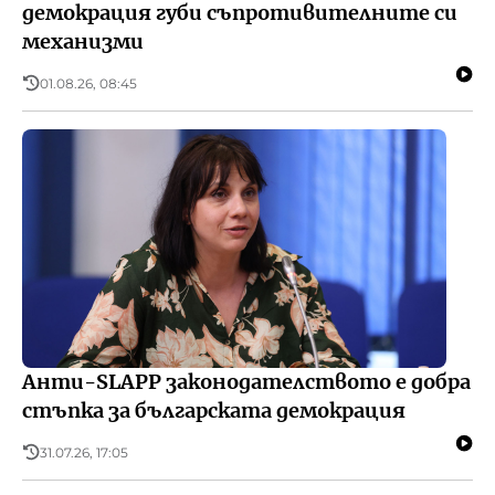
демокрация губи съпротивителните си
механизми
01.08.26, 08:45
Анти-SLAPP законодателството е добра
стъпка за българската демокрация
31.07.26, 17:05