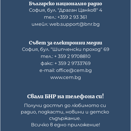
Българско национално радио
София, бул. "Драган Цанков" 4
тел.: +359 2 93 361
имейл: web.support@bnr.bg
Съвет за електронни медии
София, бул. "Шипченски проход" 69
тел.: + 359 2 9708810
факс: + 359 2 9733769
е-mail: office@cem.bg
www.cem.bg
Свали БНР на телефона си!
Получи достъп до любимото си 
радио, подкасти, новини и детско 
съдържание. 

Всичко в едно приложение!