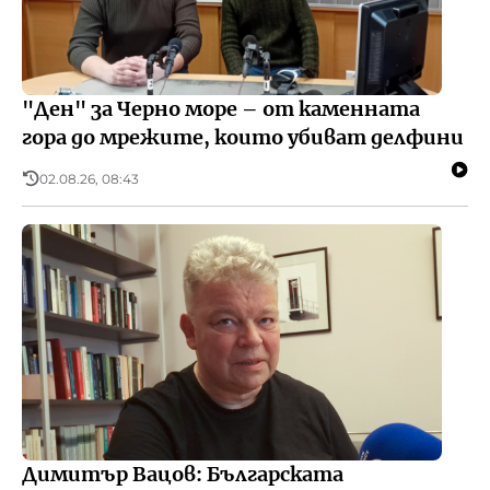
"Ден" за Черно море – от каменната
гора до мрежите, които убиват делфини
02.08.26, 08:43
Димитър Вацов: Българската