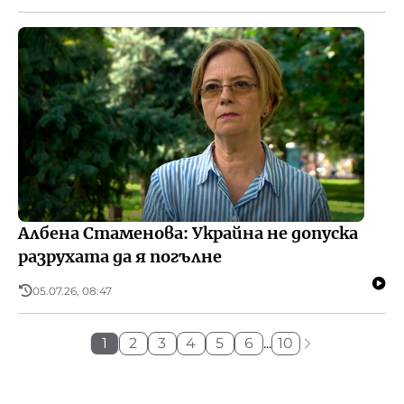
Албена Стаменова: Украйна не допуска
разрухата да я погълне
05.07.26, 08:47
1
2
3
4
5
6
...
10