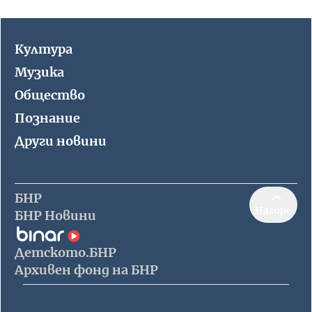
Култура
Музика
Общество
Познание
Други новини
БНР
Нагоре
БНР Новини
Детското.БНР
Архивен фонд на БНР