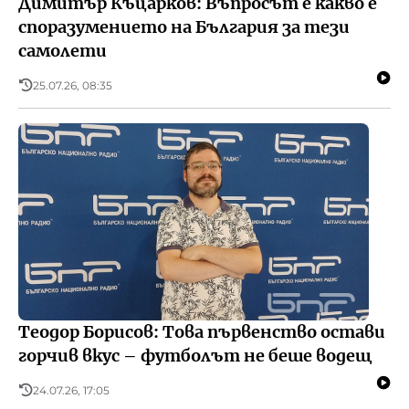
Димитър Къцарков: Въпросът е какво е
споразумението на България за тези
самолети
25.07.26, 08:35
Теодор Борисов: Това първенство остави
горчив вкус – футболът не беше водещ
24.07.26, 17:05