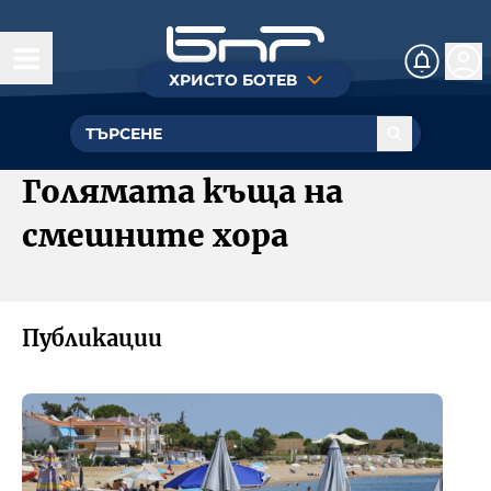
ХРИСТО БОТЕВ
Днес
Култура
Голямата къща на
Музика
смешните хора
Общество
Познание
Публикации
Радиотеатър
БНР
Детското.БНР
Архивен фонд на БНР