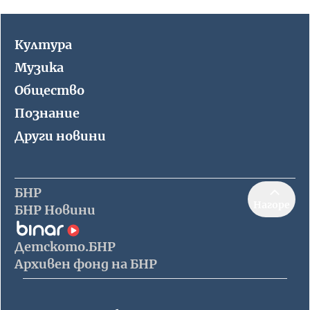
Култура
Музика
Общество
Познание
Други новини
БНР
Нагоре
БНР Новини
Детското.БНР
Архивен фонд на БНР