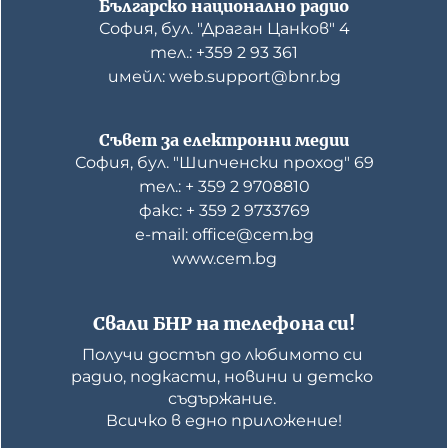
Българско национално радио
София, бул. "Драган Цанков" 4
тел.: +359 2 93 361
имейл: web.support@bnr.bg
Съвет за електронни медии
София, бул. "Шипченски проход" 69
тел.: + 359 2 9708810
факс: + 359 2 9733769
е-mail: office@cem.bg
www.cem.bg
Свали БНР на телефона си!
Получи достъп до любимото си 
радио, подкасти, новини и детско 
съдържание. 

Всичко в едно приложение!