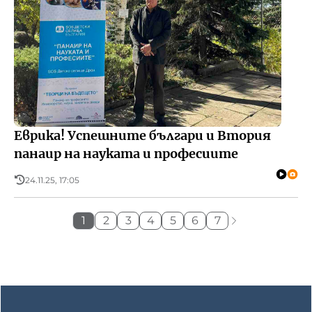
Еврика! Успешните българи и Втория
панаир на науката и професиите
24.11.25, 17:05
1
2
3
4
5
6
7