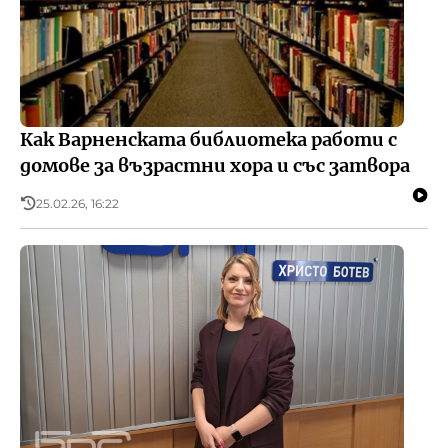
Как Варненската библиотека работи с
домове за възрастни хора и със затвора
25.02.26, 16:22