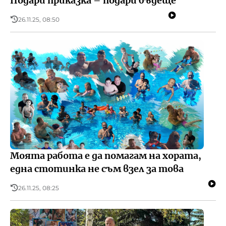
Подари приказка – подари бъдеще
26.11.25, 08:50
Моята работа е да помагам на хората,
една стотинка не съм взел за това
26.11.25, 08:25