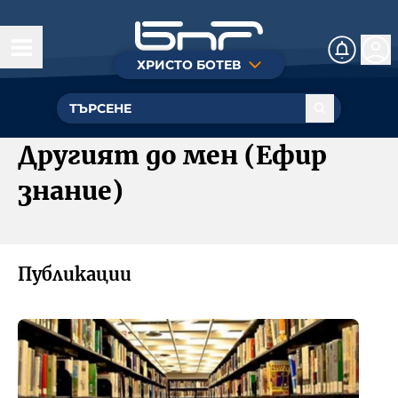
ХРИСТО БОТЕВ
Днес
Култура
Другият до мен (Ефир
Музика
знание)
Общество
Познание
Публикации
Радиотеатър
БНР
Детското.БНР
Архивен фонд на БНР