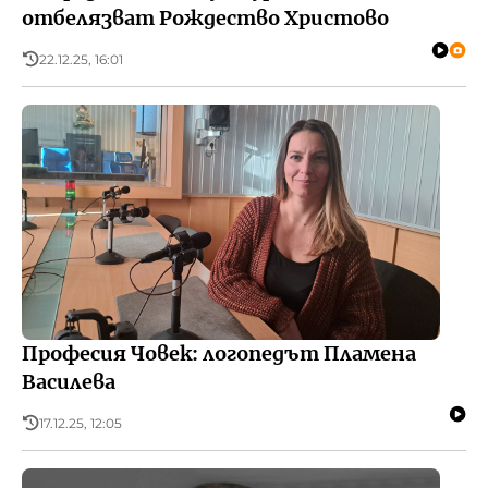
отбелязват Рождество Христово
22.12.25, 16:01
Професия Човек: логопедът Пламена
Василева
17.12.25, 12:05