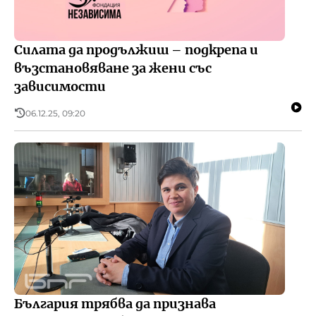
Силата да продължиш – подкрепа и
възстановяване за жени със
зависимости
06.12.25, 09:20
България трябва да признава