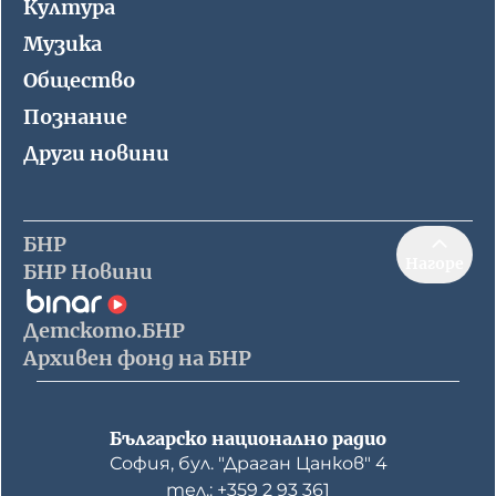
Култура
Музика
Общество
Познание
Други новини
БНР
Нагоре
БНР Новини
Детското.БНР
Архивен фонд на БНР
Българско национално радио
София, бул. "Драган Цанков" 4
тел.: +359 2 93 361