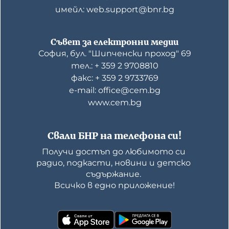
имейл: web.support@bnr.bg
Съвет за електронни медии
София, бул. "Шипченски проход" 69
тел.: + 359 2 9708810
факс: + 359 2 9733769
е-mail: office@cem.bg
www.cem.bg
Свали БНР на телефона си!
Получи достъп до любимото си 
радио, подкасти, новини и детско 
съдържание. 

Всичко в едно приложение!