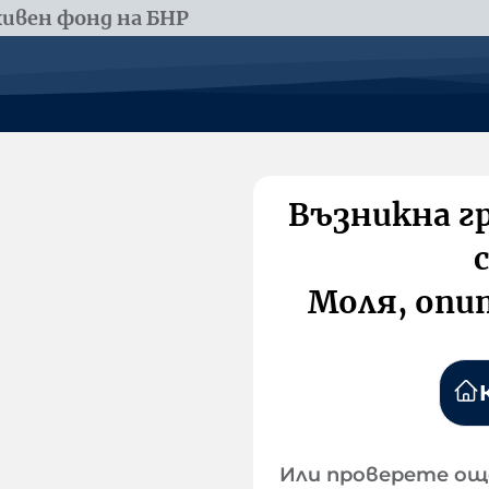
ивен фонд на БНР
Възникна г
Моля, опи
Или проверете ощ