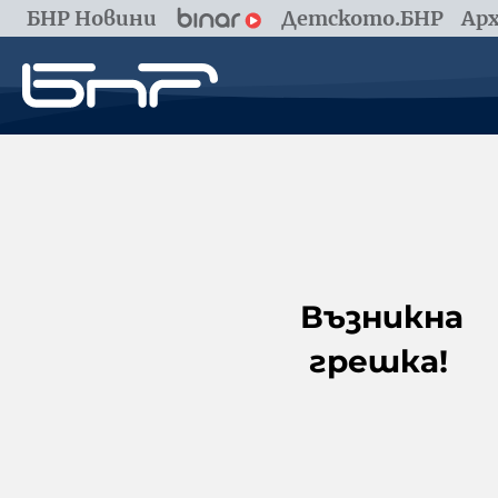
БНР Новини
Детското.БНР
Арх
Възникна
грешка!