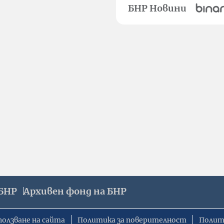
БНР Новини
БНР
Архивен фонд на БНР
ползване на сайта
Политика за поверителност
Полит