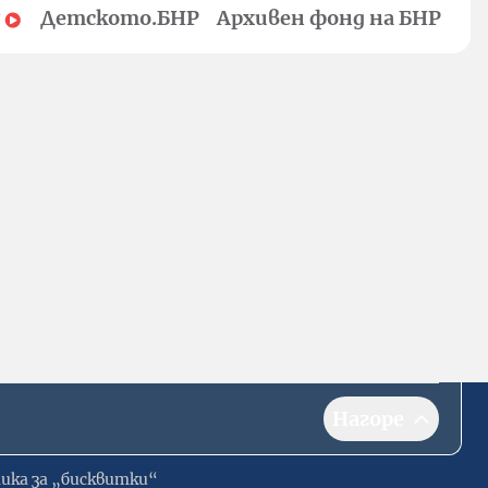
Детското.БНР
Архивен фонд на БНР
Нагоре
ика за „бисквитки“