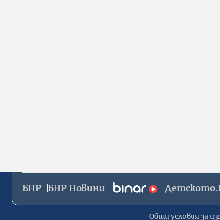
БНР
БНР Новини
Детското.
Общи условия за из