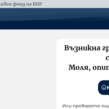
ивен фонд на БНР
Възникна г
Моля, опи
Или проверете ощ