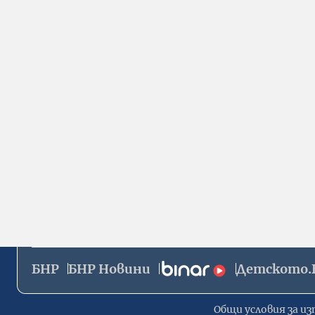
БНР
БНР Новини
Детското.
Общи условия за из