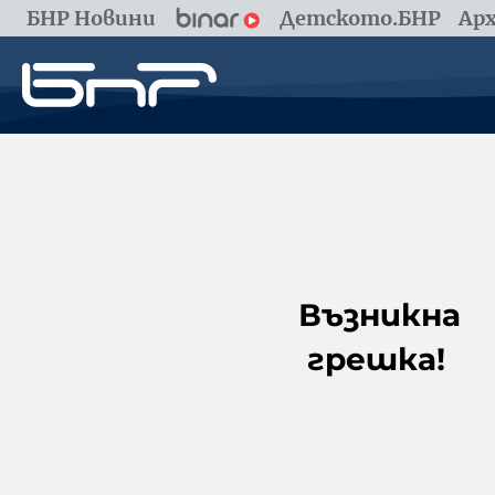
БНР Новини
Детското.БНР
Арх
Възникна
грешка!