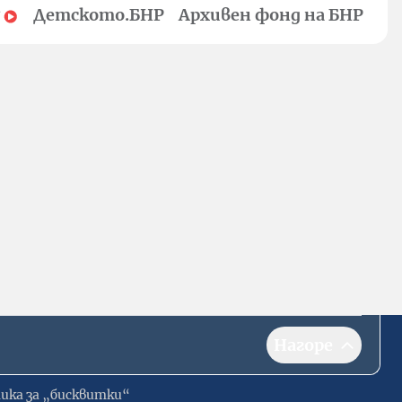
Детското.БНР
Архивен фонд на БНР
Нагоре
ика за „бисквитки“