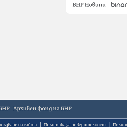
БНР Новини
БНР
Архивен фонд на БНР
ползване на сайта
Политика за поверителност
Полит