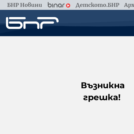
БНР Новини
Детското.БНР
Арх
Възникна
грешка!