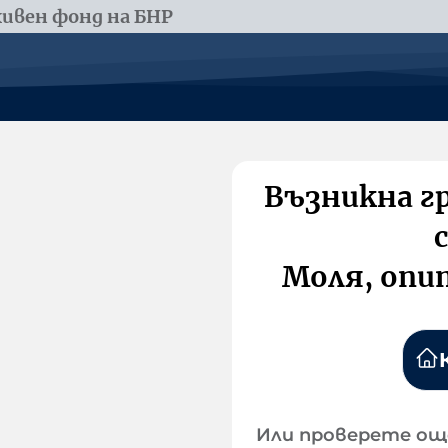
ивен фонд на БНР
Възникна г
Моля, опи
Или проверете ощ