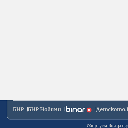
БНР
БНР Новини
Детското.
Общи условия за из