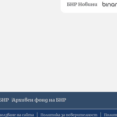
БНР Новини
БНР
Архивен фонд на БНР
ползване на сайта
Политика за поверителност
Полит