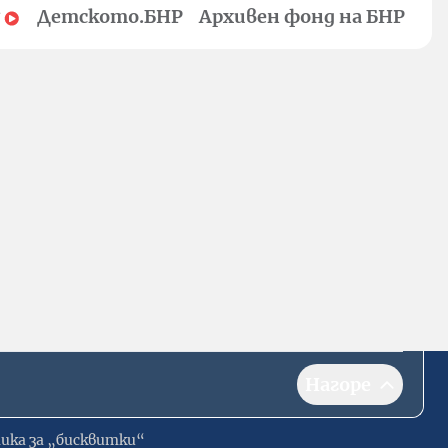
Детското.БНР
Архивен фонд на БНР
Нагоре
ика за „бисквитки“