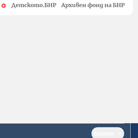
Детското.БНР
Архивен фонд на БНР
Нагоре