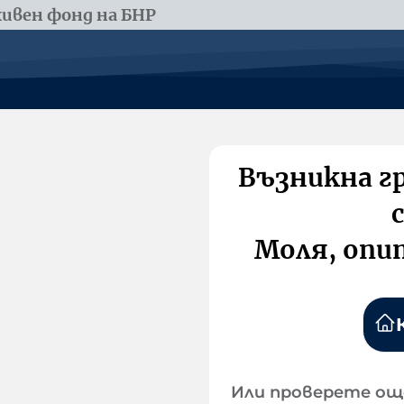
ивен фонд на БНР
Възникна г
Моля, опи
Или проверете ощ