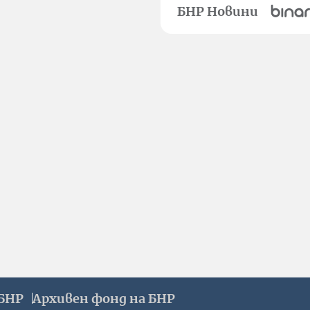
БНР Новини
БНР
Архивен фонд на БНР