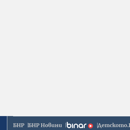
БНР
БНР Новини
Детското.