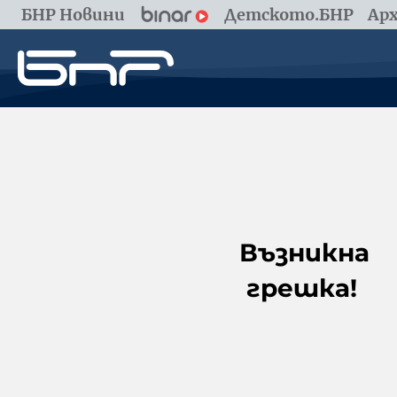
БНР Новини
Детското.БНР
Арх
Възникна
грешка!