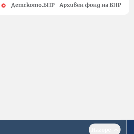
Детското.БНР
Архивен фонд на БНР
Нагоре