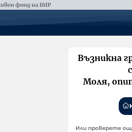
ивен фонд на БНР
Възникна г
Моля, опи
Или проверете ощ