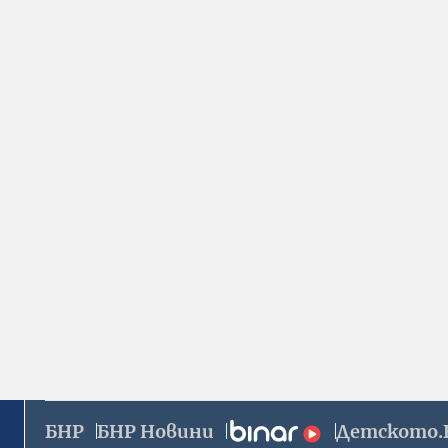
БНР
БНР Новини
Детското.