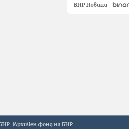
БНР Новини
БНР
Архивен фонд на БНР