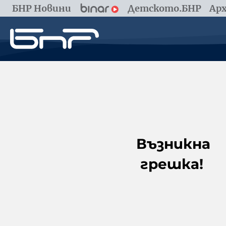
БНР Новини
Детското.БНР
Арх
Възникна
грешка!