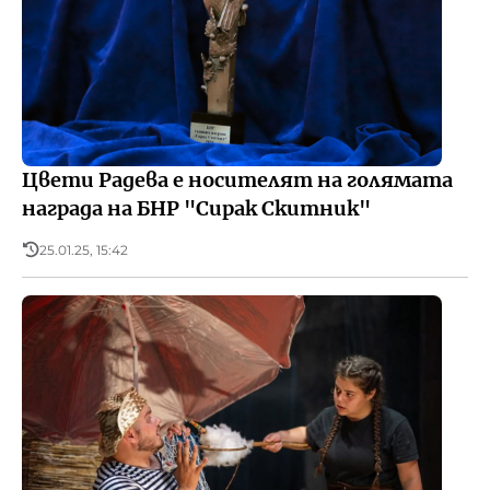
Цвети Радева е носителят на голямата
награда на БНР "Сирак Скитник"
25.01.25, 15:42