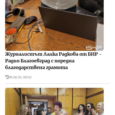
Журналистът Лалка Радкова от БНР -
Радио Благоевград с поредна
благодарствена грамота
18.06.25, 08:50