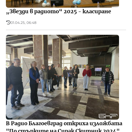
„Звезди в радиото“ 2025 - класиране
01.04.25, 06:48
В Радио Благоевград откриха изложбата
"По стъпките на Сирак Скитник 2024"