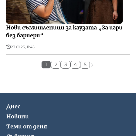
Нови съмишленици за каузата „За игри
без бариери“
23.01.25, 11:45
1
2
3
4
5
Днес
Новини
Теми от деня