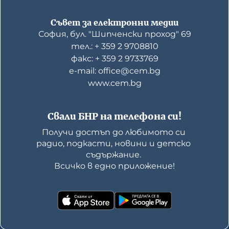
Съвет за електронни медии
София, бул. "Шипченски проход" 69
тел.: + 359 2 9708810
факс: + 359 2 9733769
е-mail: office@cem.bg
www.cem.bg
Свали БНР на телефона си!
Получи достъп до любимото си 
радио, подкасти, новини и детско 
съдържание. 

Всичко в едно приложение!