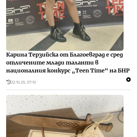
Карина Терзийска от Благоевград е сред
отличените млади таланти в
националния конкурс „Teen Time“ на БНР
22.10.25, 07:10