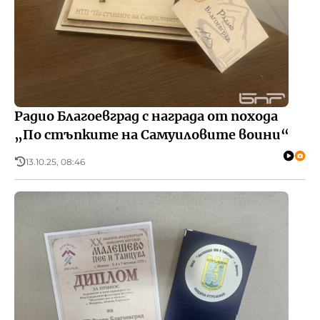
Радио Благоевград с награда от похода
„По стъпките на Самуиловите воини“
13.10.25, 08:46