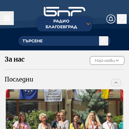
РАДИО
Днес
БЛАГОЕВГРАД
Новини
Теми от деня
За нас
Най-нови
Предавания
Последни
Здраве
За нас
Контакти