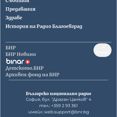
Събития
Предавания
Здраве
История на Радио Благоевград
БНР
Нагоре
БНР Новини
Детското.БНР
Архивен фонд на БНР
Българско национално радио
София, бул. "Драган Цанков" 4
тел.: +359 2 93 361
имейл: web.support@bnr.bg