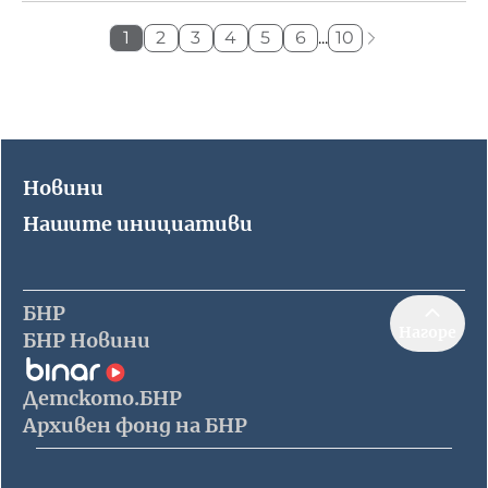
1
2
3
4
5
6
...
10
Новини
Нашите инициативи
БНР
Нагоре
БНР Новини
Детското.БНР
Архивен фонд на БНР