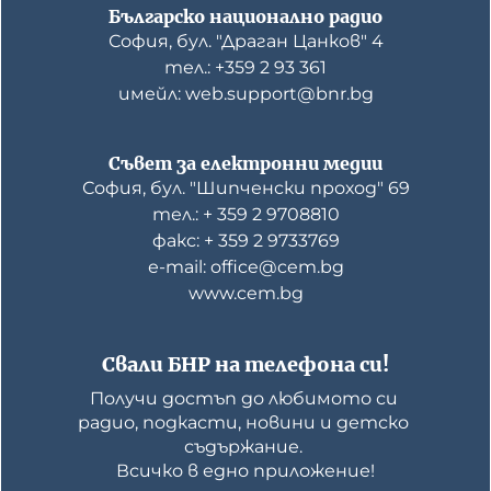
Българско национално радио
София, бул. "Драган Цанков" 4
тел.: +359 2 93 361
имейл: web.support@bnr.bg
Съвет за електронни медии
София, бул. "Шипченски проход" 69
тел.: + 359 2 9708810
факс: + 359 2 9733769
е-mail: office@cem.bg
www.cem.bg
Свали БНР на телефона си!
Получи достъп до любимото си 
радио, подкасти, новини и детско 
съдържание. 

Всичко в едно приложение!