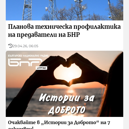
Икономика и туризъм
Приказни истории с БНР Бургас
БНР
Детското.БНР
Архивен фонд на БНР
Здраве
Спорт
Планова техническа профилактика
на предаватели на БНР
29.04.26, 06:05
Очаквайте в „Истории за Доброто“ на 7
декември!