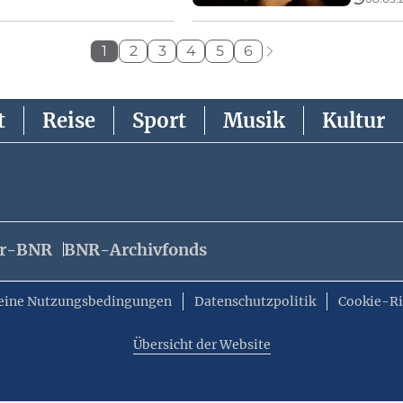
1
2
3
4
5
6
t
Reise
Sport
Musik
Kultur
er-BNR
BNR-Archivfonds
eine Nutzungsbedingungen
Datenschutzpolitik
Cookie-Ri
Übersicht der Website