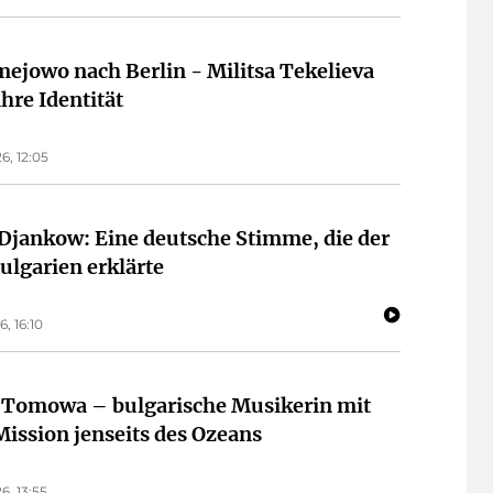
ejowo nach Berlin - Militsa Tekelieva
ihre Identität
6, 12:05
Djankow: Eine deutsche Stimme, die der
ulgarien erklärte
6, 16:10
 Tomowa – bulgarische Musikerin mit
Mission jenseits des Ozeans
6, 13:55