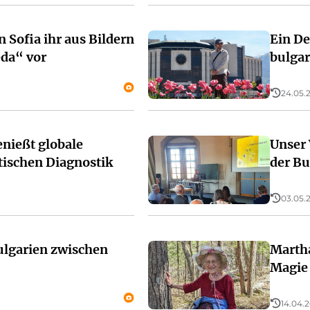
n Sofia ihr aus Bildern
Ein De
da“ vor
bulgar
24.05.2
nießt globale
Unser 
tischen Diagnostik
der Bu
03.05.2
Bulgarien zwischen
Martha
Magie 
14.04.2