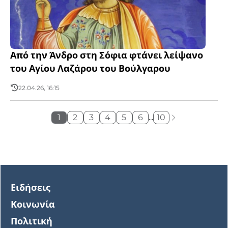
Από την Άνδρο στη Σόφια φτάνει λείψανο
του Αγίου Λαζάρου του Βούλγαρου
22.04.26, 16:15
1
2
3
4
5
6
...
10
Ειδήσεις
Κοινωνία
Πολιτική