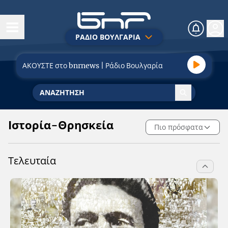
ΡΑΔΙΟ ΒΟΥΛΓΑΡΙΑ
Σήμερα
ΑΚΟΥΣΤΕ στο bnrnews | Ράδιο Βουλγαρία
Ειδήσεις
Κοινωνία
Πολιτική
Ιστορία-Θρησκεία
Πιο πρόσφατα
Οικονομία
Τελευταία
Τουρισμός
Αθλητισμός