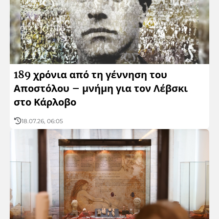
Μουσική
Πολιτισμός
Ιστορία-Θρησκεία
189 χρόνια από τη γέννηση του
Φολκλόρ
Αποστόλου – μνήμη για τον Λέβσκι
στο Κάρλοβο
Προσωπικότητες
18.07.26, 06:05
90 Χρόνια Ράδιο Βουλγαρία
Σχετικά με τη BΕΡ
Η παιδική ΒΕΡ
Αρχείο ΒΕΡ