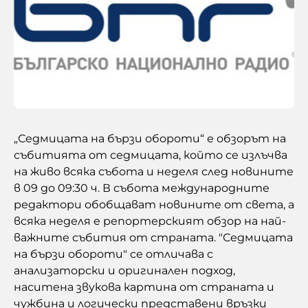
Зелено
Предавания
„Седмицата на бързи обороти“ е обзорът на
събитията от седмицата, който се излъчва
БНР
Детското.БНР
на живо всяка събота и неделя след новините
Архивен фонд на БНР
в 09 до 09:30 ч. В събота международните
редактори обобщават новините от света, а
всяка неделя е репортерският обзор на най-
важните събития от страната. "Седмицата
на бързи обороти" се отличава с
анализаторски и оригинален подход,
наситена звукова картина от страната и
чужбина и логически представени връзки