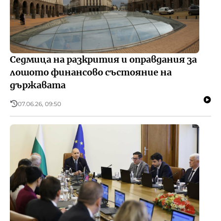
Седмица на разкрития и оправдания за
лошото финансово състояние на
държавата
07.06.26, 09:50