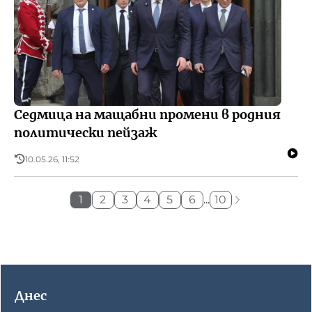
Седмица на мащабни промени в родния
политически пейзаж
10.05.26, 11:52
1
2
3
4
5
6
...
10
Днес