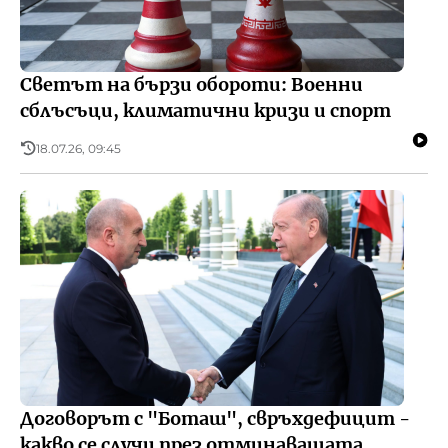
Светът на бързи обороти: Военни
сблъсъци, климатични кризи и спорт
18.07.26, 09:45
Договорът с "Боташ", свръхдефицит -
какво се случи през отминаващата