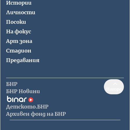
Истории
Личности
Посоки
На фокус
Арт зона
Стадион
Предавания
БНР
Нагоре
БНР Новини
Детското.БНР
Архивен фонд на БНР