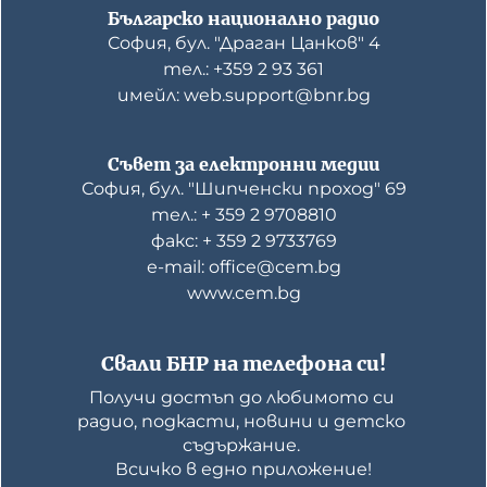
Българско национално радио
София, бул. "Драган Цанков" 4
тел.: +359 2 93 361
имейл: web.support@bnr.bg
Съвет за електронни медии
София, бул. "Шипченски проход" 69
тел.: + 359 2 9708810
факс: + 359 2 9733769
е-mail: office@cem.bg
www.cem.bg
Свали БНР на телефона си!
Получи достъп до любимото си 
радио, подкасти, новини и детско 
съдържание. 

Всичко в едно приложение!