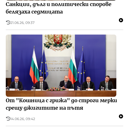
Санкции, дълг и политически спорове
белязаха седмицата
21.06.26, 09:37
От "Кошница с грижа" до строги мерки
срещу джигитите на пътя
14.06.26, 09:42