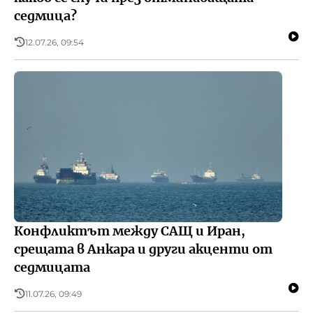
седмица?
12.07.26, 09:54
Конфликтът между САЩ и Иран,
срещата в Анкара и други акценти от
седмицата
11.07.26, 09:49