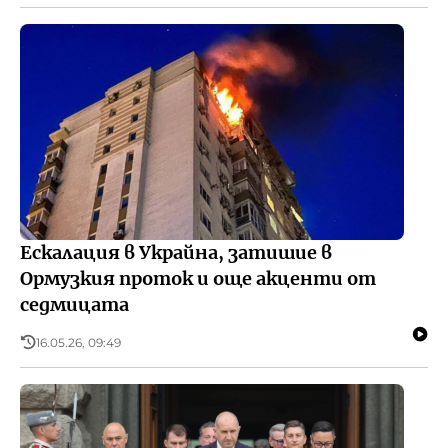
Ескалация в Украйна, затишие в
Ормузкия проток и още акценти от
седмицата
16.05.26, 09:49