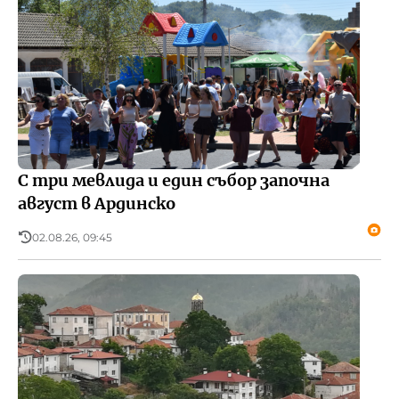
С три мевлида и един събор започна
август в Ардинско
02.08.26, 09:45