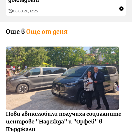
06.08.26, 12:25
Още в
Още от деня
Нови автомобили получиха социалните
центрове "Надежда" и "Орфей" в
Кърджали