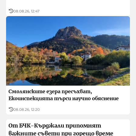
08.08.26, 12:47
Смолянските езера пресъхват,
Екоинспекцията търси научно обяснение
08.08.26, 12:20
От БЧК-Кърджали припомнят
важните съвети при горещо време