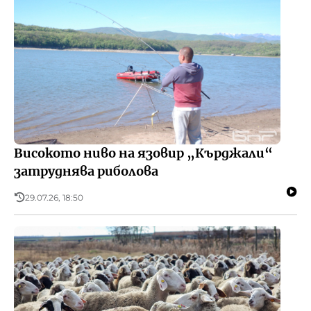
Високото ниво на язовир „Кърджали“
затруднява риболова
29.07.26, 18:50