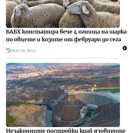
БАБХ констатира вече 4 огнища на шарка
по овцете и козите от февруари до сега
29.07.26, 18:04
Незаконните постройки край язовирите