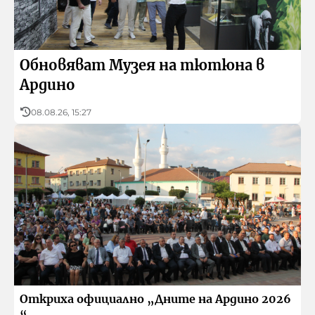
Реклама
Контакти
Обновяват Музея на тютюна в
Ардино
БНР
Детското.БНР
Архивен фонд на БНР
08.08.26, 15:27
Откриха официално „Дните на Ардино 2026
“