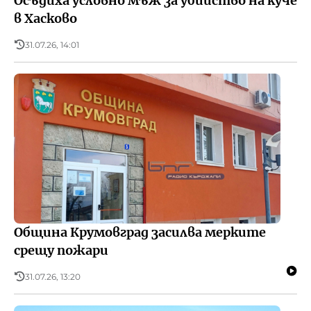
Осъдиха условно мъж за убийство на куче
в Хасково
31.07.26, 14:01
Община Крумовград засилва мерките
срещу пожари
31.07.26, 13:20