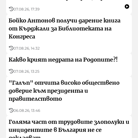
07.08.26, 17:39
Бойко Антонов получи дарение книга
от Кърджали за Библиотеката на
Конгреса
07.08.26, 14:32
Какво крият недрата на Родопите?!
07.08.26, 13:25
"Галъп" отчита високо обществено
доверие към президента и
правителството
06.08.26, 13:46
Голяма част от трудовите злополуки и
инцидентите в България не се
докладват