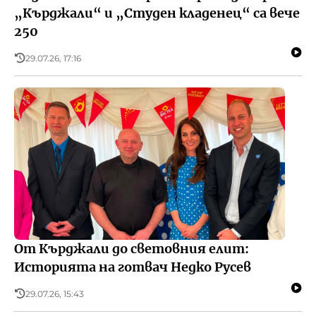
„Кърджали“ и „Студен кладенец“ са вече
250
29.07.26, 17:16
От Кърджали до световния елит:
Историята на готвач Недко Русев
29.07.26, 15:43