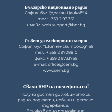
Българско национално радио
София, бул. "Драган Цанков" 4
тел.: +359 2 93 361
имейл: web.support@bnr.bg
Съвет за електронни медии
София, бул. "Шипченски проход" 69
тел.: + 359 2 9708810
факс: + 359 2 9733769
е-mail: office@cem.bg
www.cem.bg
Свали БНР на телефона си!
Получи достъп до любимото си 
радио, подкасти, новини и детско 
съдържание. 

Всичко в едно приложение!