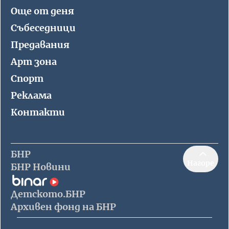
Още от деня
Събеседници
Предавания
Арт зона
Спорт
Реклама
Контакти
БНР
Нагоре
БНР Новини
Детското.БНР
Архивен фонд на БНР