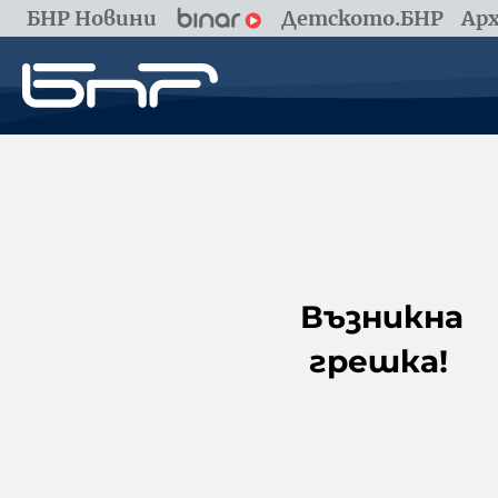
БНР Новини
Детското.БНР
Арх
Възникна
грешка!