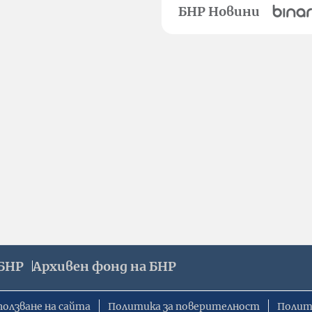
БНР Новини
БНР
Архивен фонд на БНР
ползване на сайта
Политика за поверителност
Полит