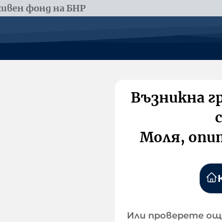
ивен фонд на БНР
Възникна г
Моля, опи
Или проверете ощ