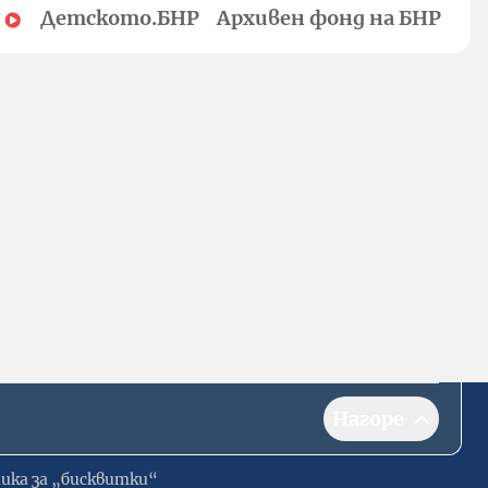
Детското.БНР
Архивен фонд на БНР
Нагоре
ика за „бисквитки“