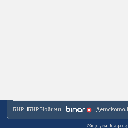
БНР
БНР Новини
Детското.
Общи условия за из