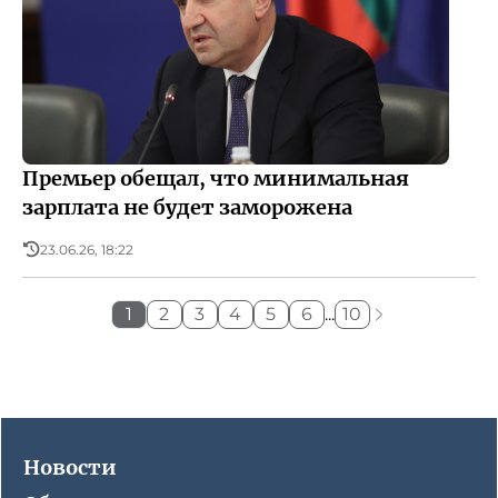
Премьер обещал, что минимальная
зарплата не будет заморожена
23.06.26, 18:22
1
2
3
4
5
6
...
10
Новости