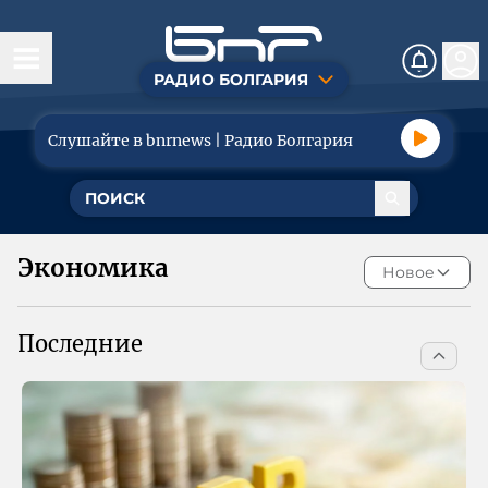
РАДИО БОЛГАРИЯ
Сегодня
Слушайте в bnrnews | Радио Болгария
Новости
Общество
Политика
Экономика
Новое
Экономика
Последние
Туризм
Спорт