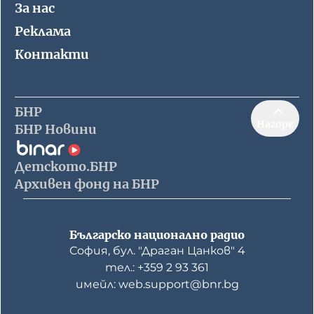
За нас
Реклама
Контакти
БНР
Нагоре
БНР Новини
Детското.БНР
Архивен фонд на БНР
Българско национално радио
София, бул. "Драган Цанков" 4
тел.: +359 2 93 361
имейл: web.support@bnr.bg