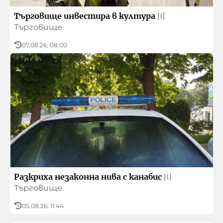
Търговище инвестира в култура
〣
Търговище
07.08.26, 08:00
Разкриха незаконна нива с канабис
〣
Търговище
05.08.26, 11:44