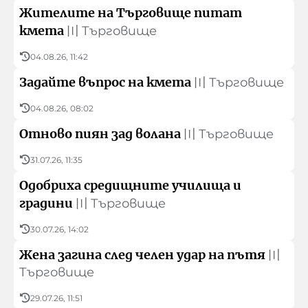
Жителите на Търговище питат
кмета
〣
Търговище
04.08.26, 11:42
Задайте въпрос на кмета
〣
Търговище
04.08.26, 08:02
Отново пиян зад волана
〣
Търговище
31.07.26, 11:35
Одобриха средищните училища и
градини
〣
Търговище
30.07.26, 14:02
Жена загина след челен удар на пътя
〣
Търговище
29.07.26, 11:51