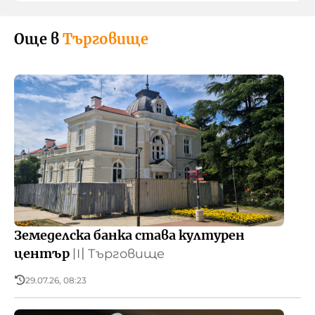
Още в
Търговище
Земеделска банка става културен
център
〣
Търговище
29.07.26, 08:23