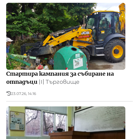
Стартира кампания за събиране на
отпадъци
〣
Търговище
23.07.26, 14:16