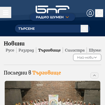
РАДИО ШУМЕН
Днес
Новини
Русе
Новини
Чуй още
Разград
Русе
Разград
Търговище
Силистра
Шумен
Култура
Търговище
Най-нови
Силистра
Крими
Последни в
Търговище
Спорт
За нас