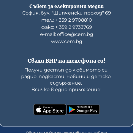
Съвет за електронни медии
София, бул. "Шипченски проход" 69
тел.: + 359 2 9708810
факс: + 359 2 9733769
е-mail: office@cem.bg
www.cem.bg
Свали БНР на телефона си!
Получи достъп до любимото си 
радио, подкасти, новини и детско 
съдържание. 

Всичко в едно приложение!