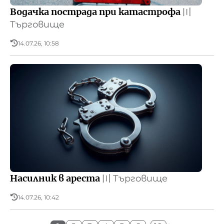
Водачка пострада при катастрофа
〣
Търговище
14.07.26, 10:58
Насилник в ареста
〣
Търговище
14.07.26, 10:42