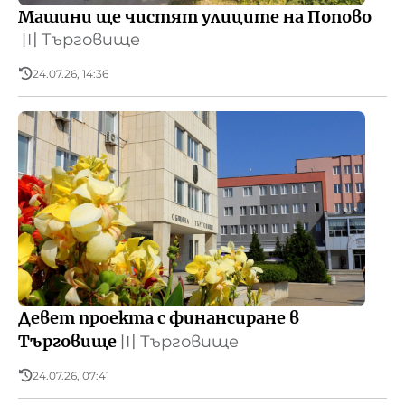
Машини ще чистят улиците на Попово
〣
Търговище
24.07.26, 14:36
Девет проекта с финансиране в
Търговище
〣
Търговище
24.07.26, 07:41