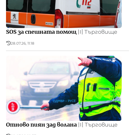
SOS за спешната помощ
〣
Търговище
28.07.26, 11:18
Отново пиян зад волана
〣
Търговище