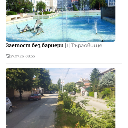
Заетост без бариери
〣
Търговище
27.07.26, 08:55