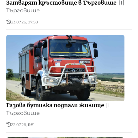
Затварят кръстовище в Търговище
〣
Търговище
23.07.26, 07:58
Газова бутилка подпали жилище
〣
Търговище
22.07.26, 11:51