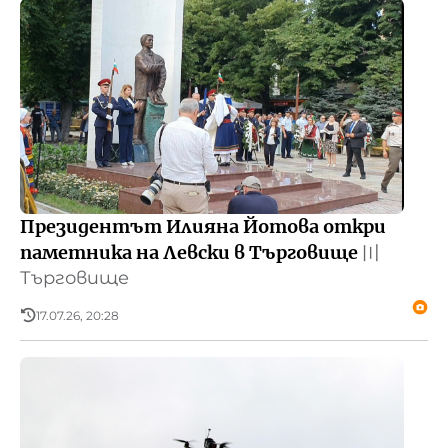
Президентът Илияна Йотова откри
паметника на Левски в Търговище
〣
Търговище
17.07.26, 20:28