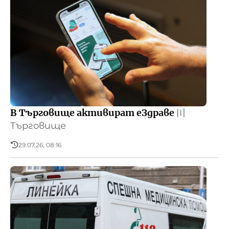
В Търговище активират еЗдраве
〣
Търговище
29.07.26, 08:16