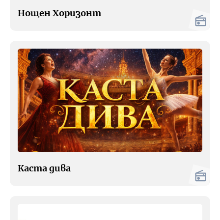
Зелено
Нощен Хоризонт
Предавания
БНР
Детското.БНР
Архивен фонд на БНР
Каста дива