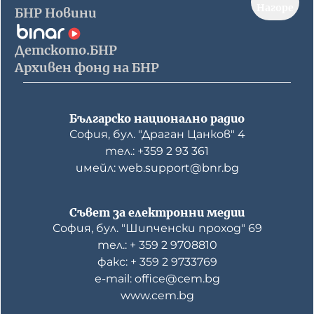
Нагоре
БНР Новини
Детското.БНР
Архивен фонд на БНР
Българско национално радио
София, бул. "Драган Цанков" 4
тел.: +359 2 93 361
имейл: web.support@bnr.bg
Съвет за електронни медии
София, бул. "Шипченски проход" 69
тел.: + 359 2 9708810
факс: + 359 2 9733769
е-mail: office@cem.bg
www.cem.bg