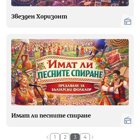
Звезден Хоризонт
Имат ли песните спиране
1
2
3
4