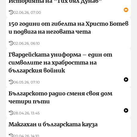
Историята на "Тих бял Дунав"
02.06.26, 07:00
150 години от гибелта на Христо Ботев
и подвига на неговата чета
02.06.26, 06:10
Гвардейската униформа – един от
символите на храбростта на
българския войник
06.05.26, 07:10
Българското радио сменя своя дом
четири пъти
28.04.26, 13:45
Макгахан и българската кауза
20.04.26, 14:10