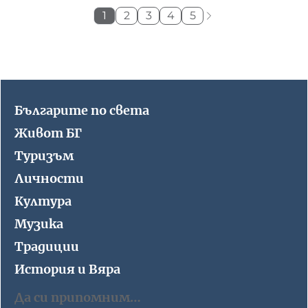
1
2
3
4
5
Българите по света
Живот БГ
Туризъм
Личности
Култура
Музика
Традиции
История и Вяра
Да си припомним…