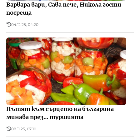
Варвара вари, Сава пече, Никола гости
посреща
04.12.25, 04:20
Пътят към сърцето на българина
минава през… туршията
08.11.25, 07:10