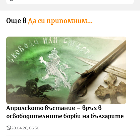
Още в
Да си припомним…
Априлското въстание – връх в
освободителните борби на българите
20.04.26, 06:30