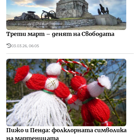
Трети март – денят на Свободата
03.03.26, 06:05
Пижо и Пенда: фолклорната символика
на мартеницата