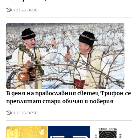
01.03.26, 06:30
В деня на православния светец Трифон се
преплитат стари обичаи и поверия
01.02.26, 06:30