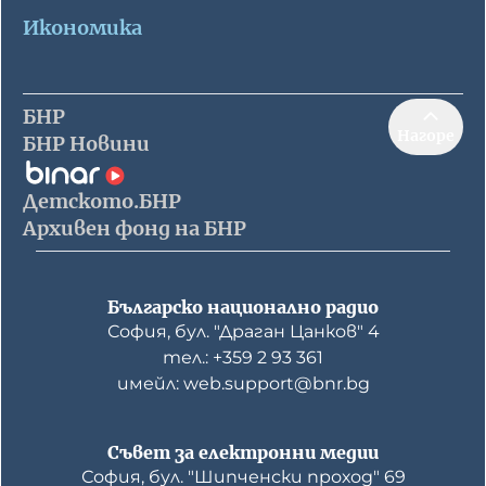
Икономика
БНР
Нагоре
БНР Новини
Детското.БНР
Архивен фонд на БНР
Българско национално радио
София, бул. "Драган Цанков" 4
тел.: +359 2 93 361
имейл: web.support@bnr.bg
Съвет за електронни медии
София, бул. "Шипченски проход" 69