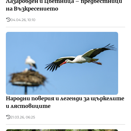
Лазаровден и Цветница – предвестници
на Възкресението
04.04.26, 10:10
Народни поверия и легенди за щъркелите
и лястовиците
21.03.26, 06:25