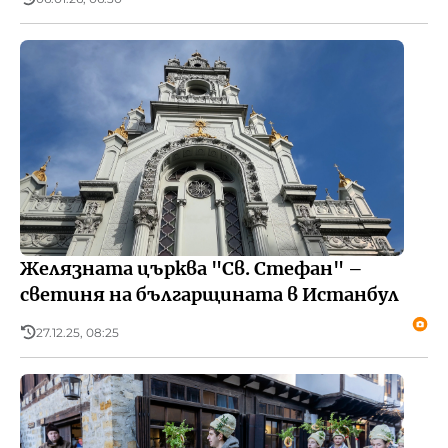
Желязната църква "Св. Стефан" –
светиня на българщината в Истанбул
27.12.25, 08:25