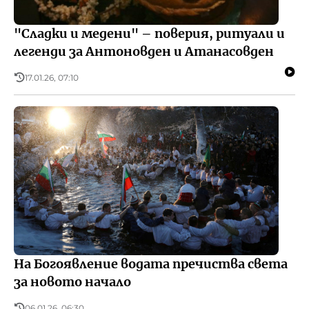
"Сладки и медени" – поверия, ритуали и
легенди за Антоновден и Атанасовден
17.01.26, 07:10
На Богоявление водата пречиства света
за новото начало
06.01.26, 06:30