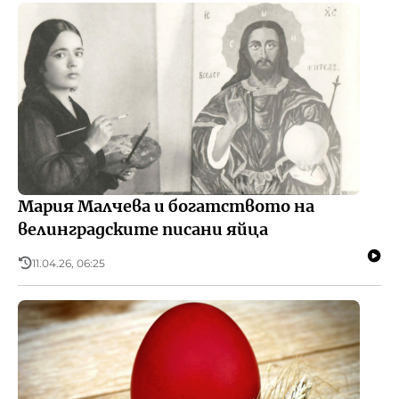
Мария Малчева и богатството на
велинградските писани яйца
11.04.26, 06:25