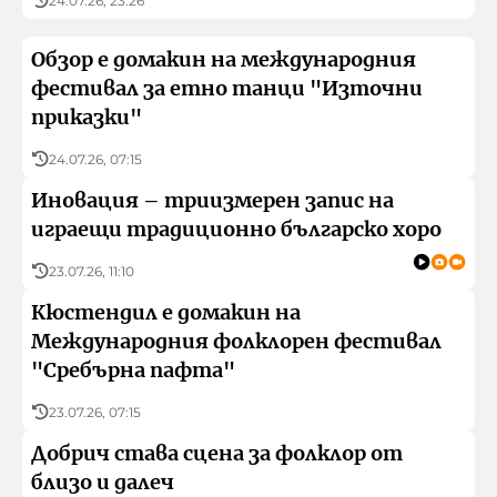
24.07.26, 23:26
Обзор е домакин на международния
фестивал за етно танци "Източни
приказки"
24.07.26, 07:15
Иновация – триизмерен запис на
играещи традиционно българско хоро
23.07.26, 11:10
Кюстендил е домакин на
Международния фолклорен фестивал
"Сребърна пафта"
23.07.26, 07:15
Добрич става сцена за фолклор от
близо и далеч