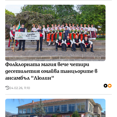
Фолклорната магия вече четири
десетилетия омайва танцьорите в
ансамбъл "Люлин"
24.02.26, 11:10