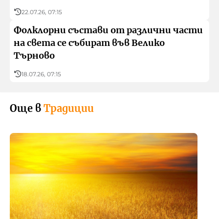
22.07.26, 07:15
Фолклорни състави от различни части
на света се събират във Велико
Търново
18.07.26, 07:15
Още в
Традиции