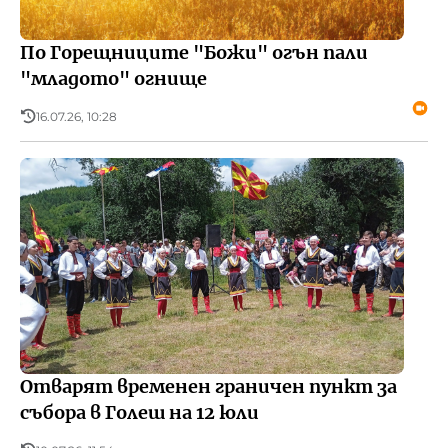
По Горещниците "Божи" огън пали
"младото" огнище
16.07.26, 10:28
Отварят временен граничен пункт за
събора в Голеш на 12 юли