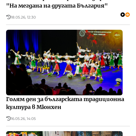
"На мегдана на другата България"
18.05.26, 12:30
Голям ден за българската традиционна
култура в Мюнхен
16.05.26, 14:05