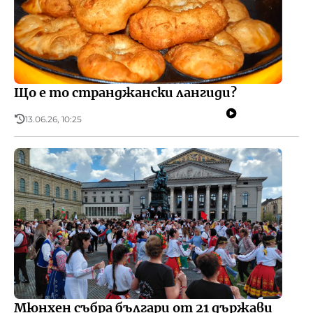
Що е то странджански лангиди?
13.06.26, 10:25
Мюнхен събра българи от 21 държави