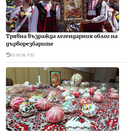
Трявна възражда легендарния облог на
дърворезбарите
02.05.26, 11:32