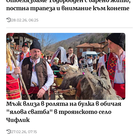
Отбелязваме Тодоровден с варено жито,
постна трапеза и внимание към конете
28.02.26, 06:25
Мъж влиза в ролята на булка в обичая
"ялова сватба" в троянското село
Чифлик
27.02.26, 07:15