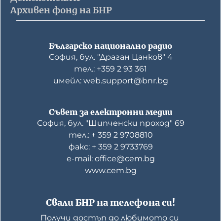
Архивен фонд на БНР
Българско национално радио
София, бул. "Драган Цанков" 4
тел.: +359 2 93 361
имейл: web.support@bnr.bg
Съвет за електронни медии
София, бул. "Шипченски проход" 69
тел.: + 359 2 9708810
факс: + 359 2 9733769
е-mail: office@cem.bg
www.cem.bg
Свали БНР на телефона си!
Получи достъп до любимото си 