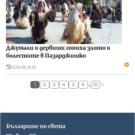
Джумали и дервиши гониха злото и
болестите в Пазарджишко
23.02.26, 12:32
1
2
3
4
5
6
...
10
Българите по света