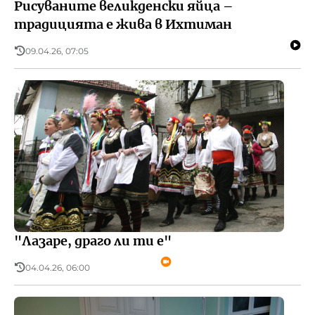
Рисуваните великденски яйца –
традицията е жива в Ихтиман
09.04.26, 07:05
"Лазаре, драго ли ти е"
04.04.26, 06:00