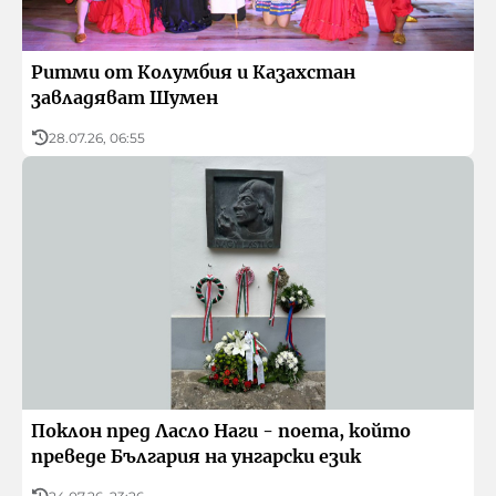
Ритми от Колумбия и Казахстан
завладяват Шумен
28.07.26, 06:55
Поклон пред Ласло Наги - поета, който
преведе България на унгарски език