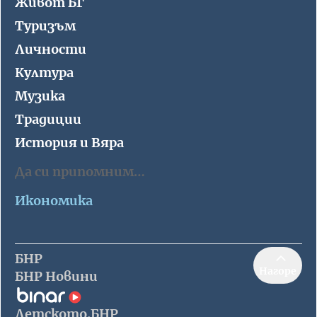
Живот БГ
Туризъм
Личности
Култура
Музика
Традиции
История и Вяра
Да си припомним…
Икономика
БНР
Нагоре
БНР Новини
Детското.БНР