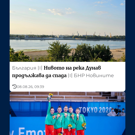
Нивото на река Дунав
България
〣
продължава да спада
〣
БНР Новините
08.08.26, 09:39