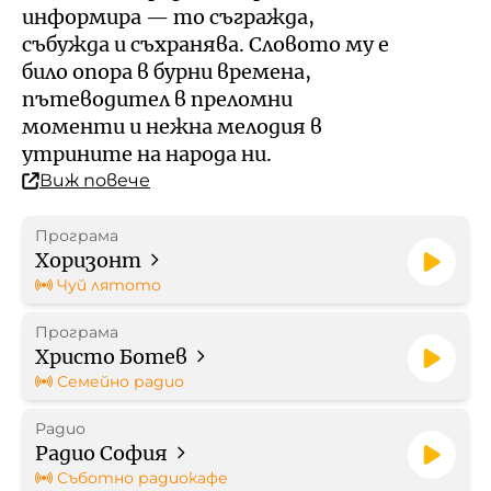
Кой е омбудсманът на БНР
Профил на купувача
информира — то съгражда,
събужда и съхранява. Словото му е
Контакти
било опора в бурни времена,
Стратегически документи
пътеводител в преломни
моменти и нежна мелодия в
Правилници
утрините на народа ни.
Виж повече
Протоколи
Програма
Бюджет
Хоризонт
Чуй лятото
Отчети
Програма
Христо Ботев
Рекламни тарифи
Семейно радио
Радио
Формуляр за медийно
Радио София
партньорство
Съботно радиокафе