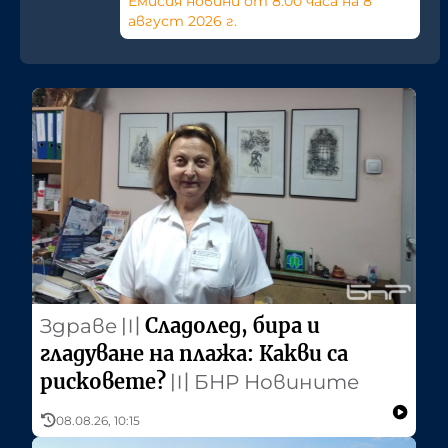
Емисия новини от 8:00 часа на 8
август 2026 г.
Сладолед, бира и
Здраве
〣
гладуване на плажа: Какви са
рисковете?
〣
БНР Новините
08.08.26, 10:15