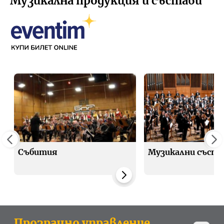
Музикална продукция и състави
Събития
Музикални съста
Прозрачно управление