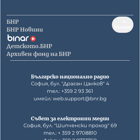
БНР
Нагоре
БНР Новини
Детското.БНР
Архивен фонд на БНР
Българско национално радио
София, бул. "Драган Цанков" 4
тел.: +359 2 93 361
имейл: web.support@bnr.bg
Съвет за електронни медии
София, бул. "Шипченски проход" 69
тел.: + 359 2 9708810