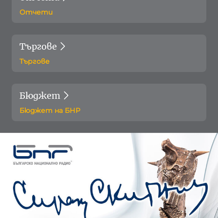
Отчети
Търгове
Търгове
Бюджет
Бюджет на БНР