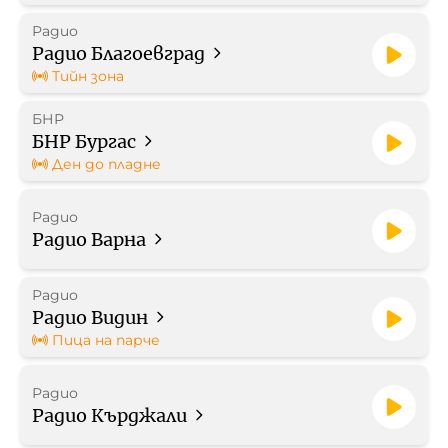
Радио
Работа в БНР
Радио Благоевград
Тийн зона
Контакти
БНР
БНР Бургас
Търгове
Ден до пладне
Съвет за електронни медии
Радио
Радио Варна
Радио
Радио Видин
БНР Новини
Детското.БНР
Пица на парче
Архивен фонд на БНР
Радио
Радио Кърджали