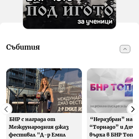
Събития
БНР с награда от
“Неразбран” на
Международния джаз
“Торнадо” и Дичо 
фестивал "Д-р Емил
върха в БНР Топ 2