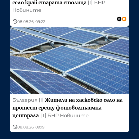
село край старата столица
〣
БНР
Новините
08.08.26, 09:22
Жители на хасковско село на
България
〣
протест срещу фотоволтаична
централа
〣
БНР Новините
08.08.26, 09:19