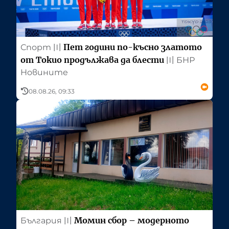
Пет години по-късно златото
Спорт
〣
от Токио продължава да блести
〣
БНР
Новините
08.08.26, 09:33
Момин сбор – модерното
България
〣