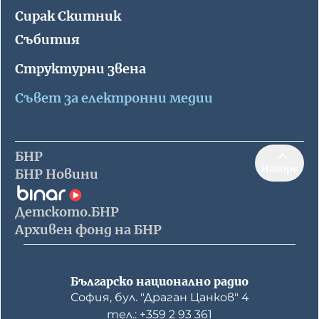
Сирак Скитник
Работа в БНР
Събития
Контакти
Структурни звена
Съвет за електронни медии
Търгове
Съвет за електронни медии
БНР
Нагоре
БНР Новини
Детското.БНР
БНР Новини
Детското.БНР
Архивен фонд на БНР
Архивен фонд на БНР
Българско национално радио
София, бул. "Драган Цанков" 4
тел.: +359 2 93 361