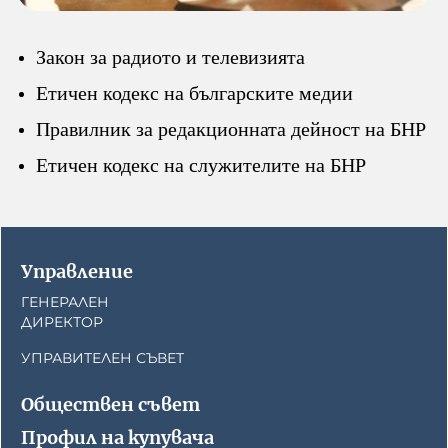
Кой е омбудсманът на БНР
Профил на купувача
Контакти
Закон за радиото и телевизията
Стратегически документи
Етичен кодекс на българските медии
Правилници
Правилник за редакционната дейност на БНР
Етичен кодекс на служителите на БНР
Протоколи
Бюджет
Управление
Отчети
ГЕНЕРАЛЕН
ДИРЕКТОР
Рекламни тарифи
УПРАВИТЕЛЕН СЪВЕТ
Формуляр за медийно
Обществен съвет
партньорство
Профил на купувача