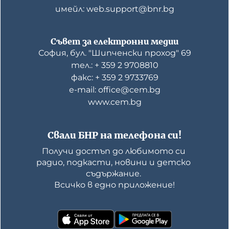
имейл: web.support@bnr.bg
Съвет за електронни медии
София, бул. "Шипченски проход" 69
тел.: + 359 2 9708810
факс: + 359 2 9733769
е-mail: office@cem.bg
www.cem.bg
Свали БНР на телефона си!
Получи достъп до любимото си 
радио, подкасти, новини и детско 
съдържание. 

Всичко в едно приложение!