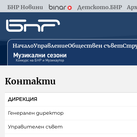
БНР Новини
Детското.БНР
Арх
Начало
Управление
Обществен съвет
Стру
Контакти
ДИРЕКЦИЯ
Генерален директор
Управителен съвет