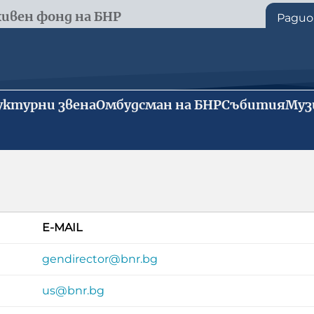
ивен фонд на БНР
Радио
ктурни звена
Омбудсман на БНР
Събития
Муз
E-MAIL
gendirector@bnr.bg
us@bnr.bg