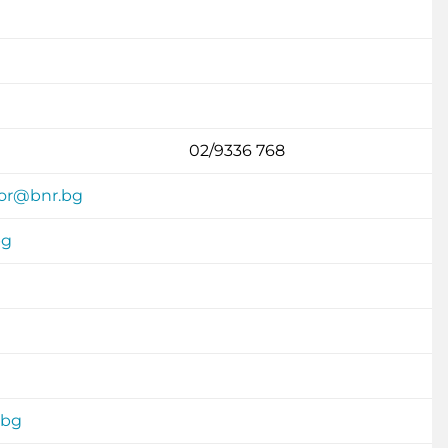
02/9336 768
tor@bnr.bg
bg
.bg