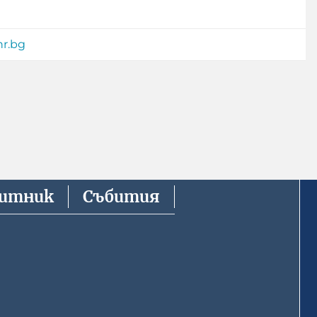
r.bg
китник
Събития