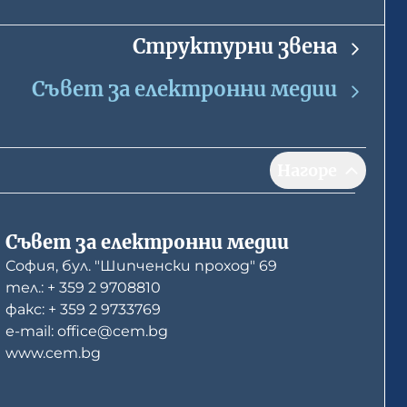
Структурни звена
Съвет за електронни медии
Нагоре
Съвет за електронни медии
София, бул. "Шипченски проход" 69
тел.: + 359 2 9708810
факс: + 359 2 9733769
е-mail: office@cem.bg
www.cem.bg