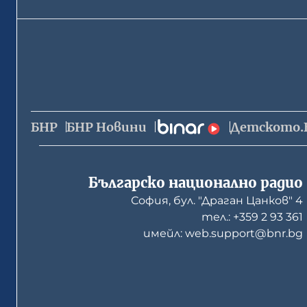
БНР
БНР Новини
Детското.
Българско национално радио
София, бул. "Драган Цанков" 4
тел.: +359 2 93 361
имейл: web.support@bnr.bg