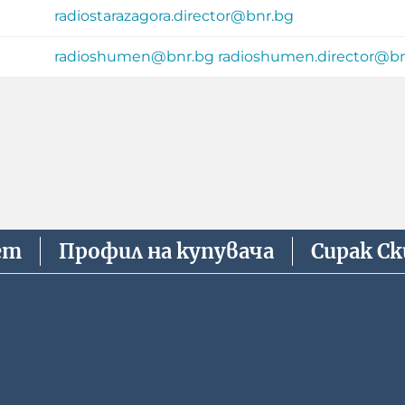
radiostarazagora.director@bnr.bg
radioshumen@bnr.bg
radioshumen.director@bn
ет
Профил на купувача
Сирак С