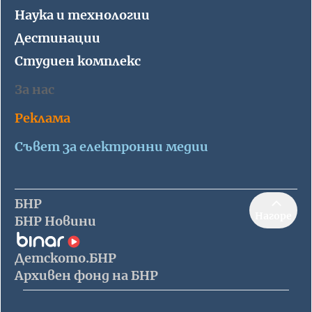
Наука и технологии
Дестинации
Студиен комплекс
За нас
Реклама
Съвет за електронни медии
БНР
Нагоре
БНР Новини
Детското.БНР
Архивен фонд на БНР