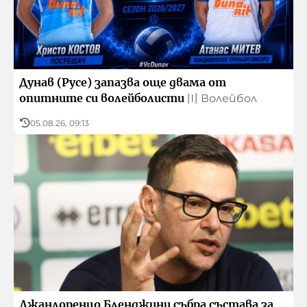
Архивен фонд на БНР
Дунав (Русе) запазва още двама от
опитните си волейболисти
〣
Волейбол
05.08.26, 09:13
Джанлоренцо Бленджини събра състава за