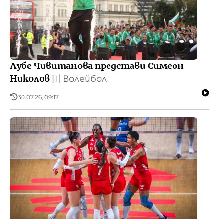
Лубе Чивитанова представи Симеон
Николов
〣
Волейбол
30.07.26, 09:17