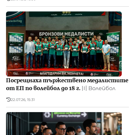
Посрещнаха тържествено медалистите
от ЕП по волейбол до 18 г.
〣
Волейбол
22.07.26, 15:31