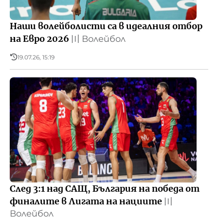
Наши волейболисти са в идеалния отбор
на Евро 2026
〣
Волейбол
19.07.26, 15:19
След 3:1 над САЩ, България на победа от
финалите в Лигата на нациите
〣
Волейбол