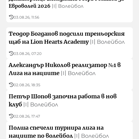
Евроволей 2026
〣
Волейбол
03.08.26, 11:56
Теодор Богданов подсили треньорския
щаб на Lion Hearts Academy
〣
Волейбол
03.08.26, 07:20
Александър Николов реализатор №1 в
Лига на нациите
〣
Волейбол
02.08.26, 18:35
Петър Шопов започна работа в нов
клуб
〣
Волейбол
02.08.26, 17:47
Полша спечели турнира лига на
нациите по волейбол
〣
Волейбол