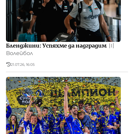
Бленджини: Успяхме да надградим
〣
Волейбол
21.07.26, 16:05