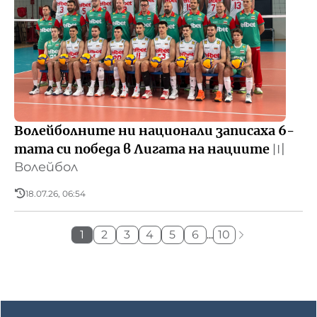
Волейболните ни национали записаха 6-
тата си победа в Лигата на нациите
〣
Волейбол
18.07.26, 06:54
1
2
3
4
5
6
...
10