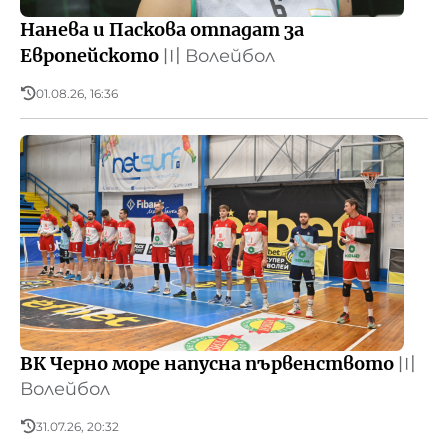
Нанева и Паскова отпадат за
Европейското
〣
Волейбол
01.08.26, 16:36
ВК Черно море напусна първенството
〣
Волейбол
31.07.26, 20:32