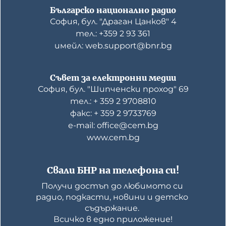
Българско национално радио
София, бул. "Драган Цанков" 4
тел.: +359 2 93 361
имейл: web.support@bnr.bg
Съвет за електронни медии
София, бул. "Шипченски проход" 69
тел.: + 359 2 9708810
факс: + 359 2 9733769
е-mail: office@cem.bg
www.cem.bg
Свали БНР на телефона си!
Получи достъп до любимото си 
радио, подкасти, новини и детско 
съдържание. 

Всичко в едно приложение!