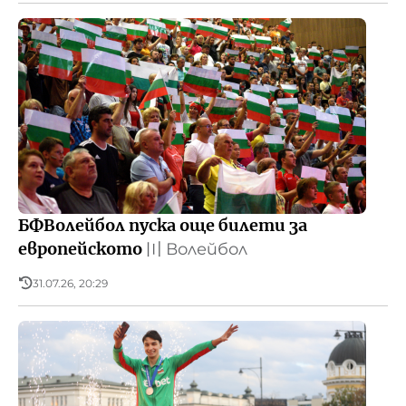
БФВолейбол пуска още билети за
европейското
〣
Волейбол
31.07.26, 20:29