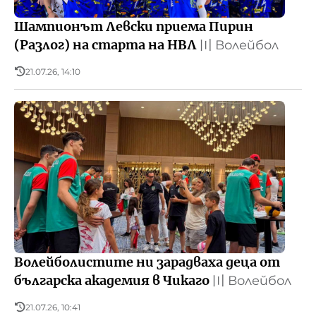
Шампионът Левски приема Пирин
(Разлог) на старта на НВЛ
〣
Волейбол
21.07.26, 14:10
Волейболистите ни зарадваха деца от
българска академия в Чикаго
〣
Волейбол
21.07.26, 10:41