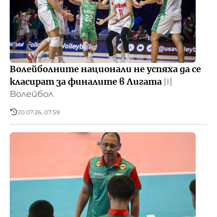
Волейболните национали не успяха да се
класират за финалите в Лигата
〣
Волейбол
20.07.26, 07:59