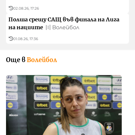
02.08.26, 17:26
Полша срещу САЩ във финала на Лига
на нациите
〣
Волейбол
01.08.26, 17:36
Още в
Волейбол