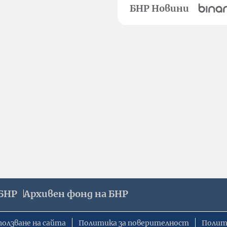
БНР Новини
БНР
Архивен фонд на БНР
ползване на сайта
Политика за поверителност
Полит