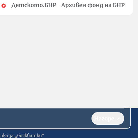
Детското.БНР
Архивен фонд на БНР
Нагоре
ика за „бисквитки“