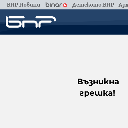
БНР Новини
Детското.БНР
Арх
Възникна
грешка!