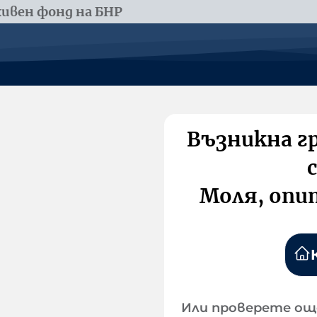
ивен фонд на БНР
Възникна г
Моля, опи
Или проверете ощ