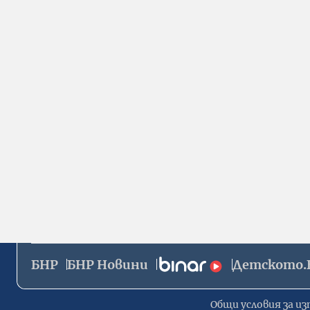
БНР
БНР Новини
Детското.
Общи условия за из