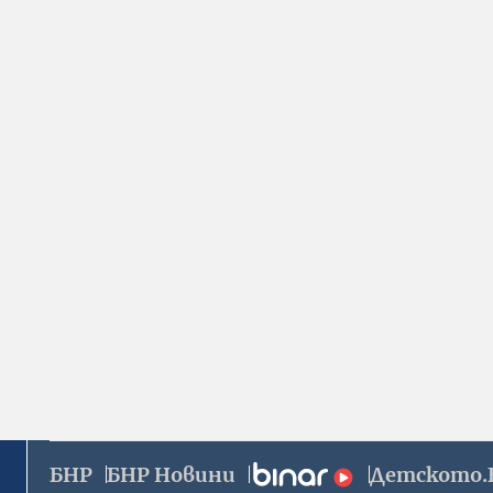
БНР
БНР Новини
Детското.