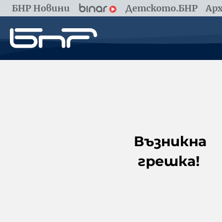
БНР Новини
Детското.БНР
Арх
Възникна
грешка!