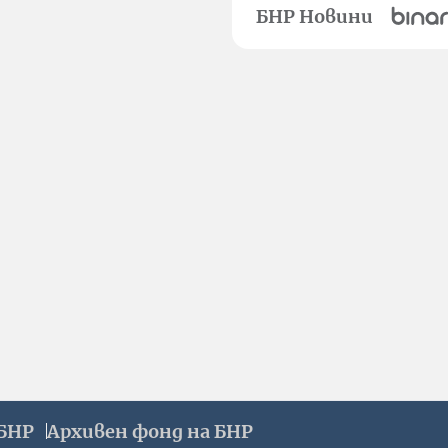
БНР Новини
БНР
Архивен фонд на БНР