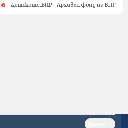
Детското.БНР
Архивен фонд на БНР
Нагоре