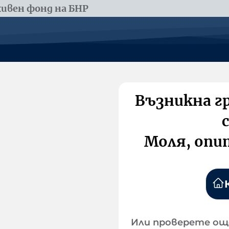
ивен фонд на БНР
Възникна г
Моля, опи
Или проверете ощ