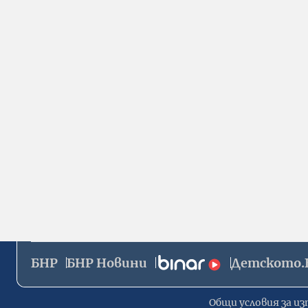
БНР
БНР Новини
Детското.
Общи условия за из