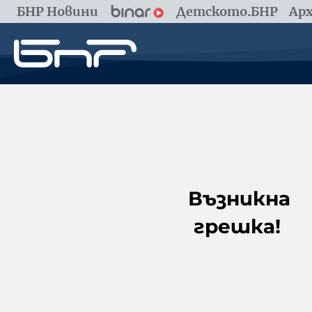
БНР Новини
Детското.БНР
Арх
Възникна
грешка!