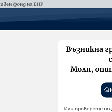
ивен фонд на БНР
Възникна г
Моля, опи
Или проверете ощ