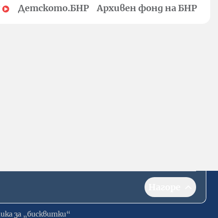
Детското.БНР
Архивен фонд на БНР
Нагоре
ика за „бисквитки“