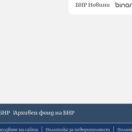
БНР Новини
БНР
Архивен фонд на БНР
ползване на сайта
Политика за поверителност
Полит