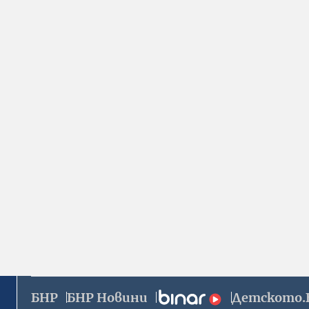
БНР
БНР Новини
Детското.