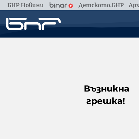
БНР Новини
Детското.БНР
Арх
Възникна
грешка!