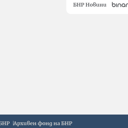
БНР Новини
БНР
Архивен фонд на БНР