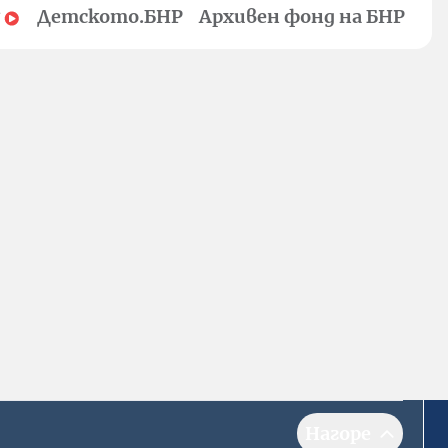
Детското.БНР
Архивен фонд на БНР
Нагоре