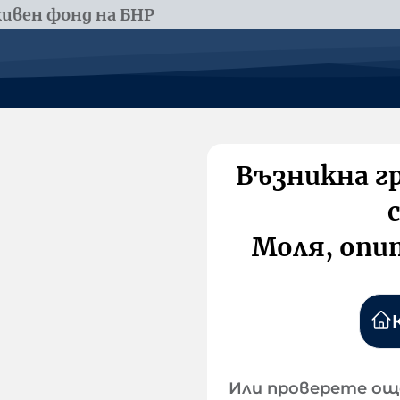
ивен фонд на БНР
Възникна г
Моля, опи
Или проверете ощ