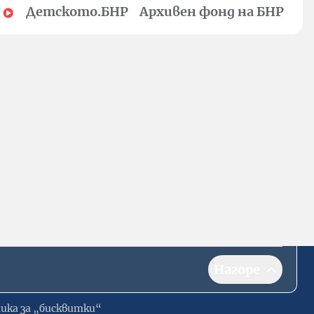
Детското.БНР
Архивен фонд на БНР
Нагоре
ика за „бисквитки“