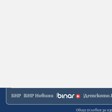
БНР
БНР Новини
Детското.
Общи условия за из