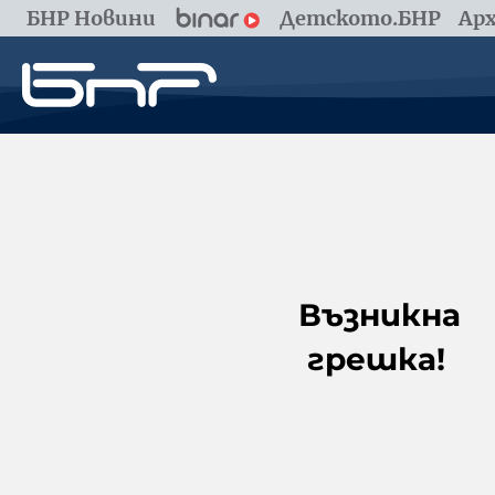
БНР Новини
Детското.БНР
Арх
Възникна
грешка!