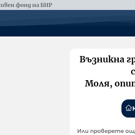
ивен фонд на БНР
Възникна г
Моля, опи
Или проверете ощ