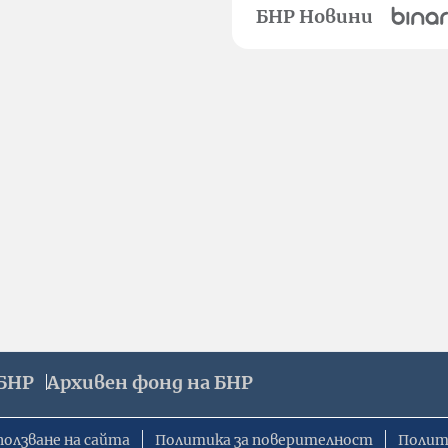
БНР Новини
БНР
Архивен фонд на БНР
ползване на сайта
Политика за поверителност
Полит