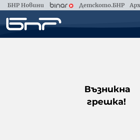
БНР Новини
Детското.БНР
Арх
Възникна
грешка!