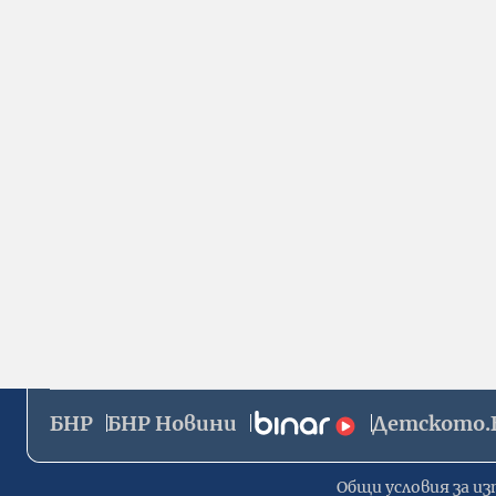
БНР
БНР Новини
Детското.
Общи условия за из