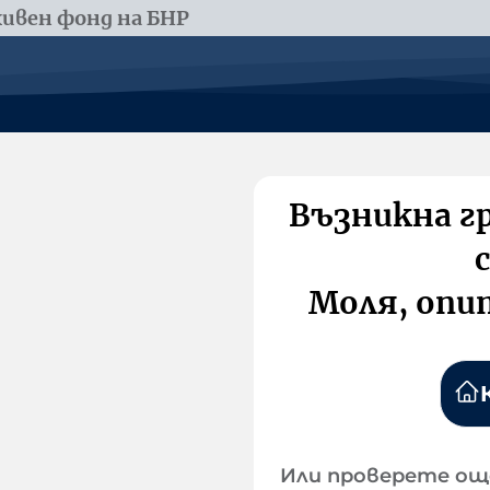
ивен фонд на БНР
Възникна г
Моля, опи
Или проверете ощ