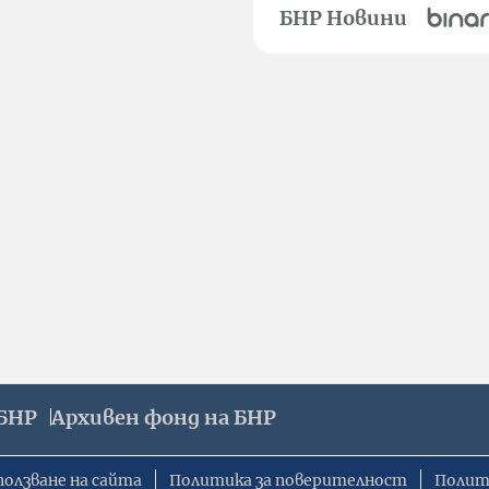
БНР Новини
БНР
Архивен фонд на БНР
ползване на сайта
Политика за поверителност
Полит