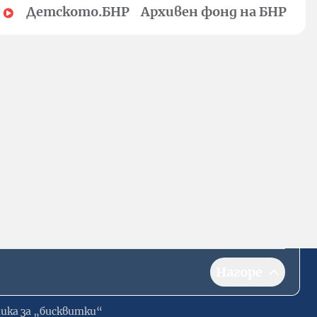
Детското.БНР
Архивен фонд на БНР
Нагоре
ика за „бисквитки“