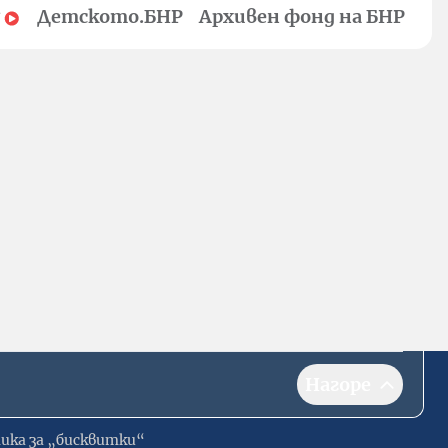
Детското.БНР
Архивен фонд на БНР
Нагоре
ика за „бисквитки“