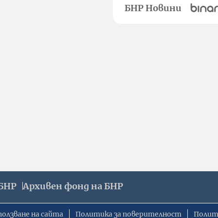
БНР Новини
БНР
Архивен фонд на БНР
ползване на сайта
Политика за поверителност
Полит