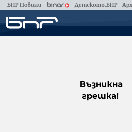
БНР Новини
Детското.БНР
Арх
Възникна
грешка!