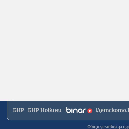
БНР
БНР Новини
Детското.
Общи условия за из