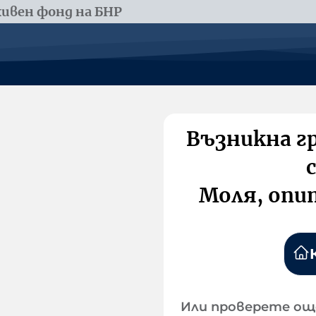
ивен фонд на БНР
Възникна г
Моля, опи
Или проверете ощ