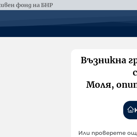
ивен фонд на БНР
Възникна г
Моля, опи
Или проверете ощ