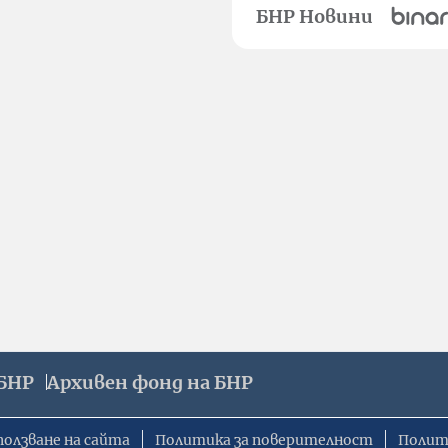
БНР Новини
БНР
Архивен фонд на БНР
ползване на сайта
Политика за поверителност
Полит