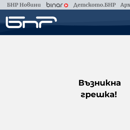
БНР Новини
Детското.БНР
Арх
Възникна
грешка!