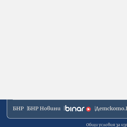
БНР
БНР Новини
Детското.
Общи условия за из