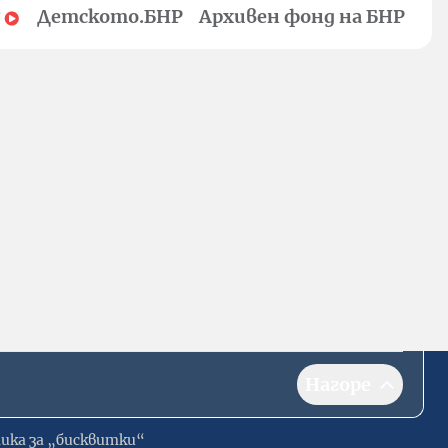
Детското.БНР
Архивен фонд на БНР
Нагоре
ика за „бисквитки“