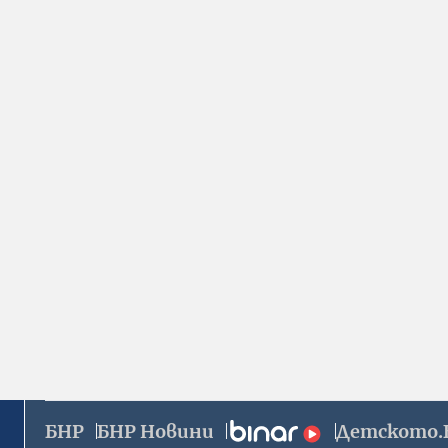
БНР
БНР Новини
Детското.