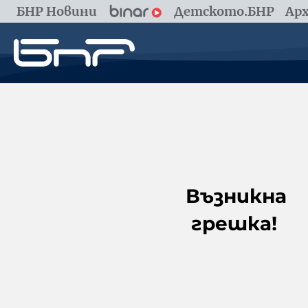
БНР Новини
Детското.БНР
Арх
Възникна
грешка!