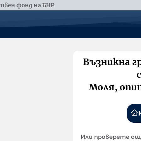
ивен фонд на БНР
Възникна г
Моля, опи
Или проверете ощ