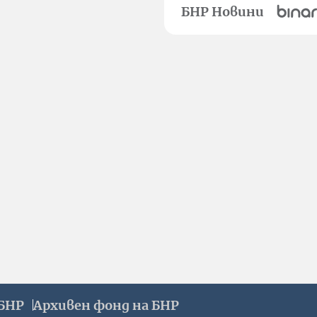
БНР Новини
БНР
Архивен фонд на БНР