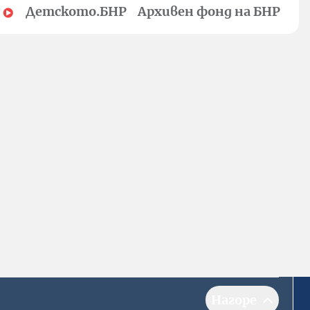
Детското.БНР
Архивен фонд на БНР
Нагоре