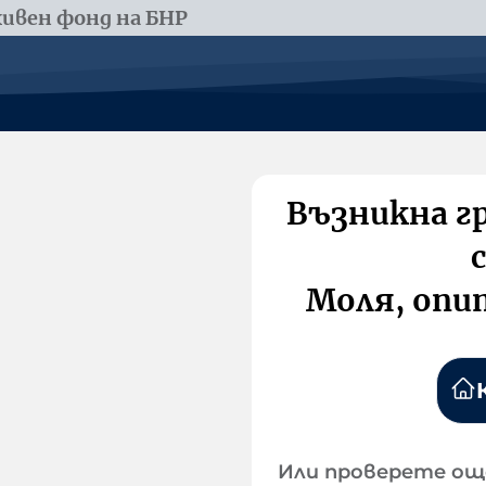
ивен фонд на БНР
Възникна г
Моля, опи
Или проверете ощ