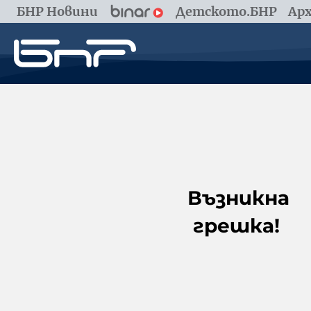
БНР Новини
Детското.БНР
Арх
Възникна
грешка!