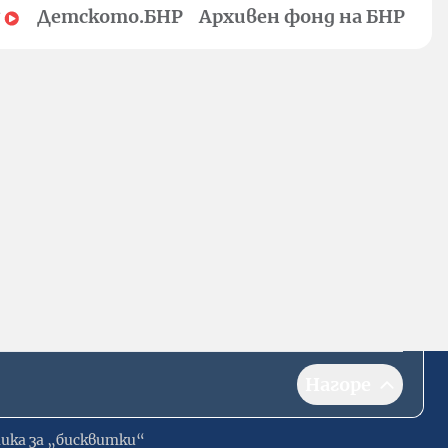
Детското.БНР
Архивен фонд на БНР
Нагоре
ика за „бисквитки“