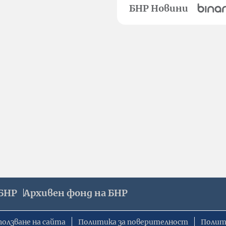
БНР Новини
БНР
Архивен фонд на БНР
ползване на сайта
Политика за поверителност
Полит