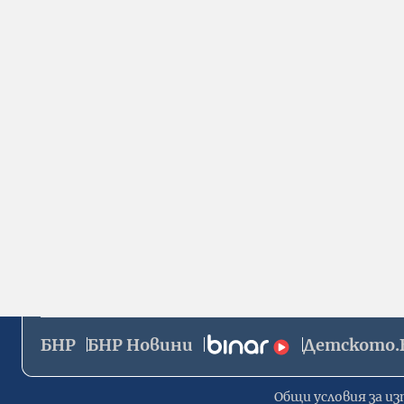
БНР
БНР Новини
Детското.
Общи условия за из