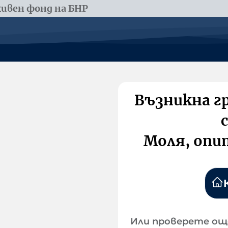
ивен фонд на БНР
Възникна г
Моля, опи
Или проверете ощ