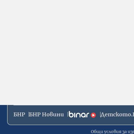
БНР
БНР Новини
Детското.
Общи условия за из