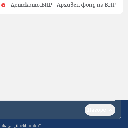
Детското.БНР
Архивен фонд на БНР
Нагоре
ика за „бисквитки“