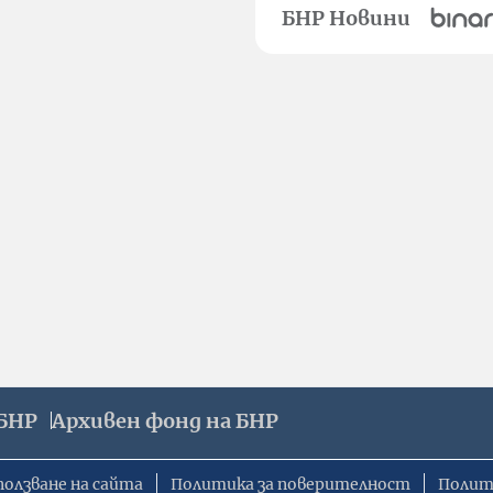
БНР Новини
БНР
Архивен фонд на БНР
ползване на сайта
Политика за поверителност
Полит