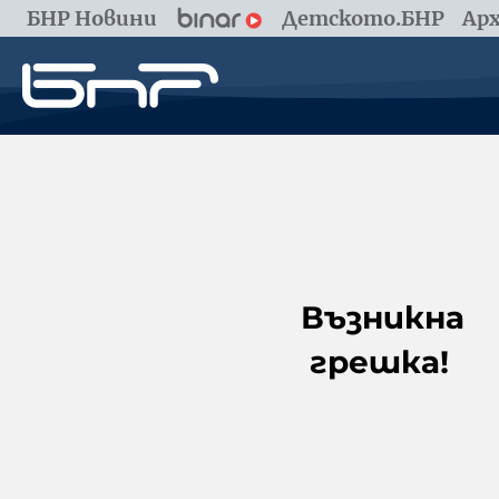
БНР Новини
Детското.БНР
Арх
Възникна
грешка!